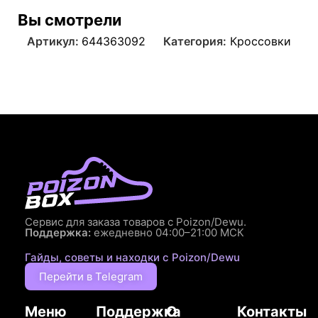
Вы смотрели
Артикул:
644363092
Категория:
Кроссовки
Сервис для заказа товаров с Poizon/Dewu.
Поддержка:
ежедневно 04:00–21:00 МСК
Гайды, советы и находки с Poizon/Dewu
Перейти в Telegram
Меню
Поддержка
О
Контакты