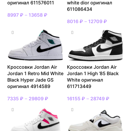
оригинал 611576011
white dior оригинал
611086434
8997
₽
–
13658
₽
8016
₽
–
12709
₽
Кроссовки Jordan Air
Кроссовки Jordan Air
Jordan 1 Retro Mid White
Jordan 1 High ’85 Black
Black Hyper Jade GS
White оригинал
оригинал 4914589
611713449
7335
₽
–
29809
₽
16155
₽
–
28749
₽