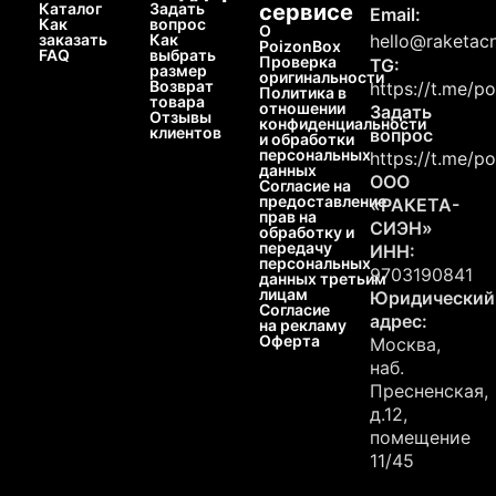
Каталог
Задать
сервисе
Email:
Как
вопрос
О
заказать
Как
hello@raketacn
PoizonBox
FAQ
выбрать
Проверка
TG:
размер
оригинальности
Возврат
https://t.me/p
Политика в
товара
отношении
Задать
Отзывы
конфиденциальности
клиентов
вопрос
и обработки
персональных
https://t.me/p
данных
ООО
Согласие на
предоставление
«РАКЕТА-
прав на
СИЭН»
обработку и
передачу
ИНН:
персональных
9703190841
данных третьим
лицам
Юридический
Согласие
адрес:
на рекламу
Оферта
Москва,
наб.
Пресненская,
д.12,
помещение
11/45