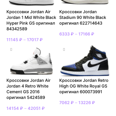
Кроссовки Jordan Air
Кроссовки Jordan
Jordan 1 Mid White Black
Stadium 90 White Black
Hyper Pink GS оригинал
оригинал 622714643
84342589
6333
₽
–
17166
₽
11145
₽
–
17017
₽
Кроссовки Jordan Air
Кроссовки Jordan Retro
Jordan 4 Retro White
High OG White Royal GS
Cement GS 2016
оригинал 600073991
оригинал 5424589
7062
₽
–
13226
₽
14154
₽
–
42051
₽