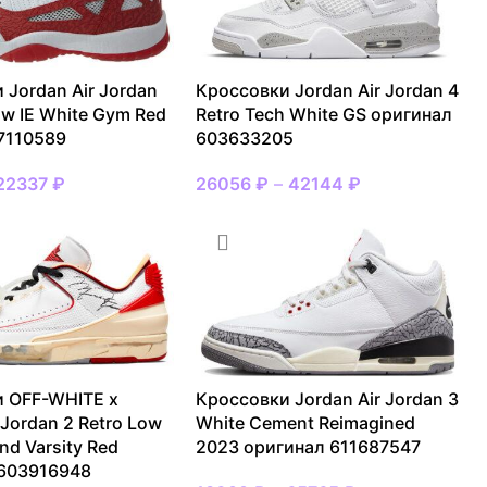
 Jordan Air Jordan
Кроссовки Jordan Air Jordan 4
ow IE White Gym Red
Retro Tech White GS оригинал
7110589
603633205
22337
₽
26056
₽
–
42144
₽
 OFF-WHITE x
Кроссовки Jordan Air Jordan 3
 Jordan 2 Retro Low
White Cement Reimagined
nd Varsity Red
2023 оригинал 611687547
 603916948