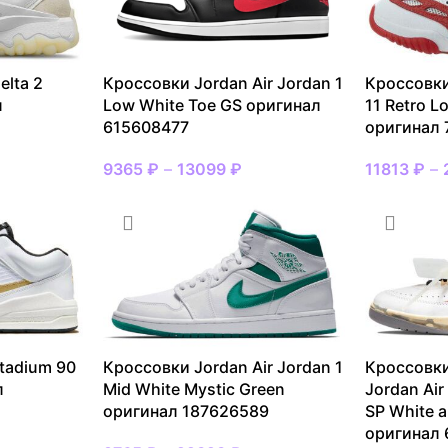
elta 2
Кроссовки Jordan Air Jordan 1
Кроссовки
л
Low White Toe GS оригинал
11 Retro L
615608477
оригинал 
9365
₽
–
13099
₽
11813
₽
–
tadium 90
Кроссовки Jordan Air Jordan 1
Кроссовки
л
Mid White Mystic Green
Jordan Air
оригинал 187626589
SP White a
оригинал