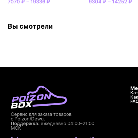
7070
₽
–
19336
₽
9304
₽
–
14252
₽
Вы смотрели
Ме
Кат
Как
FA
Сервис для заказа товаров
с Poizon/Dewu.
Поддержка:
ежедневно 04:00–21:00
МСК