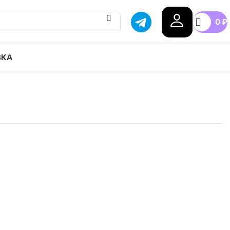
0
₽
ВКА
ir Max 97 Blue Whisper привозим с гарантией
бой город России, доступные цены.
8
38.5
40