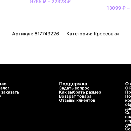
9765
₽
–
22323
₽
13099
₽
Артикул:
617743226
Категория:
Кроссовки
ню
Поддержка
О 
алог
Задать вопрос
О 
 заказать
Как выбрать размер
Пр
Q
Возврат товара
По
Отзывы клиентов
ко
об
да
Со
пр
пе
да
Со