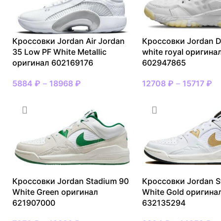
Кроссовки Jordan Air Jordan
Кроссовки Jordan D
35 Low PF White Metallic
white royal оригина
оригинал 602169176
602947865
5884
₽
–
18968
₽
12708
₽
–
15717
₽
Кроссовки Jordan Stadium 90
Кроссовки Jordan S
White Green оригинал
White Gold оригина
621907000
632135294