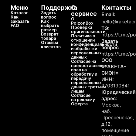
Меню
Поддержка
О
Контакты
Каталог
Задать
сервисе
Email:
Как
вопрос
О
заказать
Как
hello@raketacn
PoizonBox
FAQ
выбрать
Проверка
TG:
размер
оригинальности
Возврат
https://t.me/p
Политика в
товара
отношении
Задать
Отзывы
конфиденциальности
клиентов
вопрос
и обработки
персональных
https://t.me/p
данных
ООО
Согласие на
предоставление
«РАКЕТА-
прав на
СИЭН»
обработку и
передачу
ИНН:
персональных
9703190841
данных третьим
лицам
Юридический
Согласие
адрес:
на рекламу
Оферта
Москва,
наб.
Пресненская,
д.12,
помещение