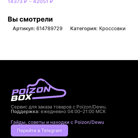
14373
₽
–
42051
₽
Вы смотрели
Артикул:
614789729
Категория:
Кроссовки
Сервис для заказа товаров с Poizon/Dewu.
Поддержка:
ежедневно 04:00–21:00 МСК
Гайды, советы и находки с Poizon/Dewu
Перейти в Telegram