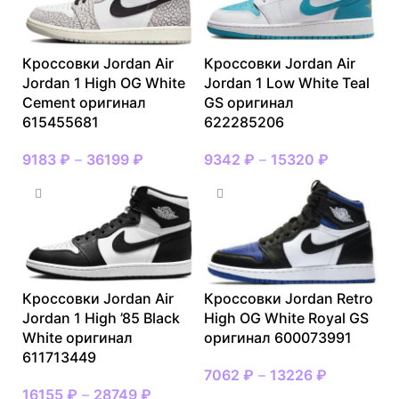
Кроссовки Jordan Air
Кроссовки Jordan Air
Jordan 1 High OG White
Jordan 1 Low White Teal
Cement оригинал
GS оригинал
615455681
622285206
9183
₽
–
36199
₽
9342
₽
–
15320
₽
Кроссовки Jordan Air
Кроссовки Jordan Retro
Jordan 1 High ’85 Black
High OG White Royal GS
White оригинал
оригинал 600073991
611713449
7062
₽
–
13226
₽
16155
₽
–
28749
₽