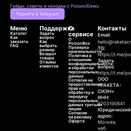
Гайды, советы и находки с Poizon/Dewu
Перейти в Telegram
Меню
Поддержка
О
Контакты
Каталог
Задать
сервисе
Email:
Как
вопрос
О
заказать
Как
hello@raketacn
PoizonBox
FAQ
выбрать
Проверка
TG:
размер
оригинальности
Возврат
https://t.me/p
Политика в
товара
отношении
Задать
Отзывы
конфиденциальности
клиентов
вопрос
и обработки
персональных
https://t.me/p
данных
ООО
Согласие на
предоставление
«РАКЕТА-
прав на
СИЭН»
обработку и
передачу
ИНН:
персональных
9703190841
данных третьим
лицам
Юридический
Согласие
адрес:
на рекламу
Оферта
Москва,
наб.