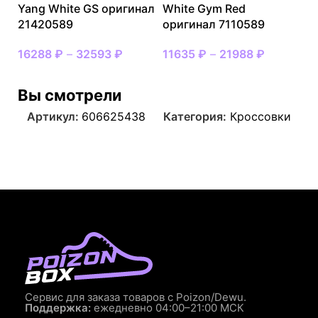
Yang White GS оригинал
White Gym Red
21420589
оригинал 7110589
16288
₽
–
32593
₽
11635
₽
–
21988
₽
Вы смотрели
Артикул:
606625438
Категория:
Кроссовки
Сервис для заказа товаров с Poizon/Dewu.
Поддержка:
ежедневно 04:00–21:00 МСК