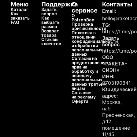
Меню
Поддержка
О
Контакты
Каталог
Задать
сервисе
Email:
Как
вопрос
О
заказать
Как
hello@raketacn
PoizonBox
FAQ
выбрать
Проверка
TG:
размер
оригинальности
Возврат
https://t.me/p
Политика в
товара
отношении
Задать
Отзывы
конфиденциальности
клиентов
вопрос
и обработки
персональных
https://t.me/p
данных
ООО
Согласие на
предоставление
«РАКЕТА-
прав на
СИЭН»
обработку и
передачу
ИНН:
персональных
9703190841
данных третьим
лицам
Юридический
Согласие
адрес:
на рекламу
Оферта
Москва,
наб.
Пресненская,
д.12,
помещение
11/45