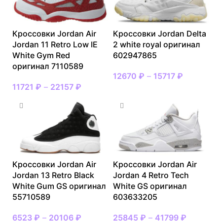
Кроссовки Jordan Air
Кроссовки Jordan Delta
Jordan 11 Retro Low IE
2 white royal оригинал
White Gym Red
602947865
оригинал 7110589
12670
₽
–
15717
₽
11721
₽
–
22157
₽
Кроссовки Jordan Air
Кроссовки Jordan Air
Jordan 13 Retro Black
Jordan 4 Retro Tech
White Gum GS оригинал
White GS оригинал
55710589
603633205
6523
₽
–
20106
₽
25845
₽
–
41799
₽