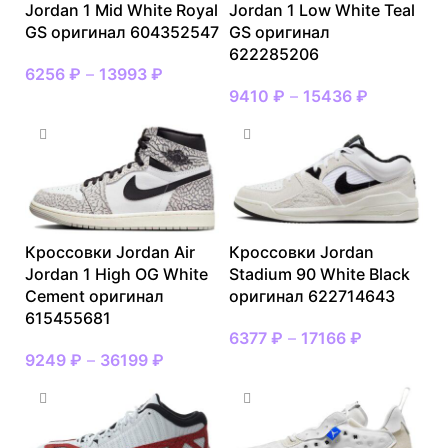
Jordan 1 Mid White Royal
Jordan 1 Low White Teal
GS оригинал 604352547
GS оригинал
622285206
6256
₽
–
13993
₽
9410
₽
–
15436
₽
Кроссовки Jordan Air
Кроссовки Jordan
Jordan 1 High OG White
Stadium 90 White Black
Cement оригинал
оригинал 622714643
615455681
6377
₽
–
17166
₽
9249
₽
–
36199
₽