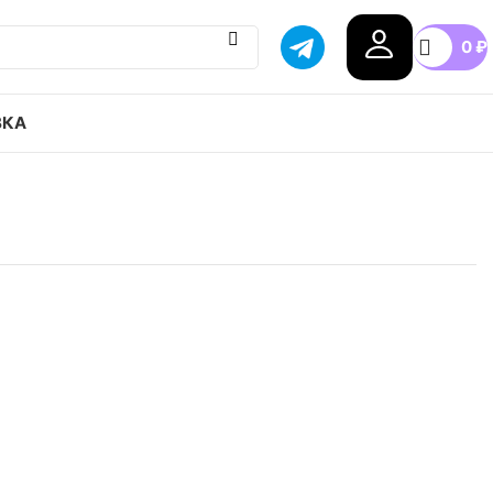
0
₽
ВКА
ir Max 97 Terrascape привозим с гарантией
бой город России, доступные цены.