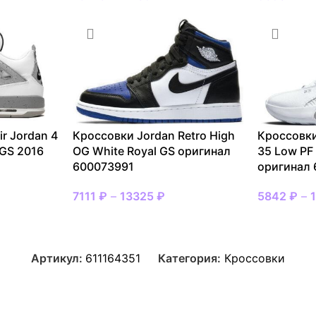
r Jordan 4
Кроссовки Jordan Retro High
Кроссовки
 GS 2016
OG White Royal GS оригинал
35 Low PF 
600073991
оригинал 
7111
₽
–
13325
₽
5842
₽
–
Артикул:
611164351
Категория:
Кроссовки