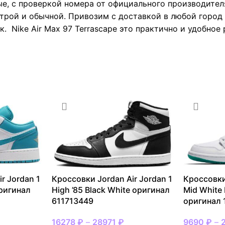
е, с проверкой номера от официального производител
трой и обычной. Привозим с доставкой в любой город 
. Nike Air Max 97 Terrascape это практично и удобное
r Jordan 1
Кроссовки Jordan Air Jordan 1
Кроссовки
оригинал
High ’85 Black White оригинал
Mid White
611713449
оригинал
16278
₽
–
28971
₽
9690
₽
–