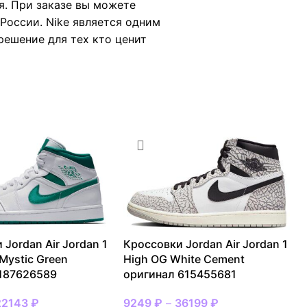
я. При заказе вы можете
России. Nike является одним
 решение для тех кто ценит
 Jordan Air Jordan 1
Кроссовки Jordan Air Jordan 1
 Mystic Green
High OG White Cement
 187626589
оригинал 615455681
22143
₽
9249
₽
–
36199
₽