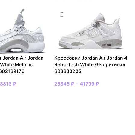
 Jordan Air Jordan
Кроссовки Jordan Air Jordan 4
White Metallic
Retro Tech White GS оригинал
602169176
603633205
18816
₽
25845
₽
–
41799
₽