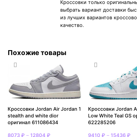
Кроссовки только оригинальны
выбрать вариант доставки быс
из лучших вариантов кроссовок
качество.
Похожие товары
Кроссовки Jordan Air Jordan 1
Кроссовки Jordan Ai
stealth and white dior
Low White Teal GS 
оригинал 611086434
622285206
8073
₽
–
12804
₽
9410
₽
–
15436
₽