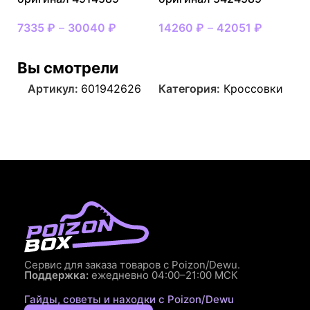
7335
₽
–
30040
₽
14260
₽
–
42051
₽
Вы смотрели
Артикул:
601942626
Категория:
Кроссовки
Сервис для заказа товаров с Poizon/Dewu.
Поддержка:
ежедневно 04:00–21:00 МСК
Гайды, советы и находки с Poizon/Dewu