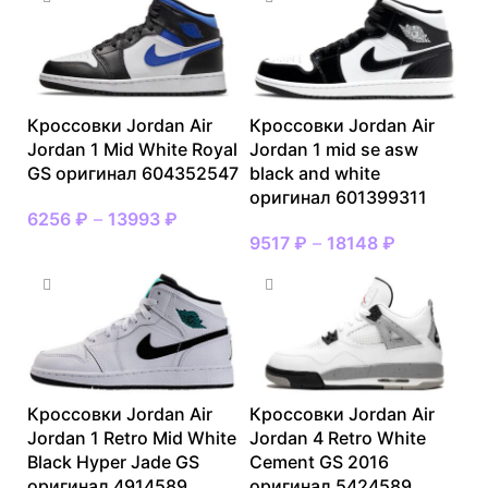
Кроссовки Jordan Air
Кроссовки Jordan Air
Jordan 1 Mid White Royal
Jordan 1 mid se asw
GS оригинал 604352547
black and white
оригинал 601399311
6256
₽
–
13993
₽
9517
₽
–
18148
₽
Кроссовки Jordan Air
Кроссовки Jordan Air
Jordan 1 Retro Mid White
Jordan 4 Retro White
Black Hyper Jade GS
Cement GS 2016
оригинал 4914589
оригинал 5424589