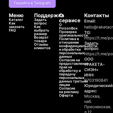
Перейти в Telegram
Меню
Поддержка
О
Контакты
Каталог
Задать
сервисе
Email:
Как
вопрос
О
заказать
Как
hello@raketacn
PoizonBox
FAQ
выбрать
Проверка
TG:
размер
оригинальности
Возврат
https://t.me/p
Политика в
товара
отношении
Задать
Отзывы
конфиденциальности
клиентов
вопрос
и обработки
персональных
https://t.me/p
данных
ООО
Согласие на
предоставление
«РАКЕТА-
прав на
СИЭН»
обработку и
передачу
ИНН:
персональных
9703190841
данных третьим
лицам
Юридический
Согласие
адрес:
на рекламу
Оферта
Москва,
наб.
Пресненская,
д.12,