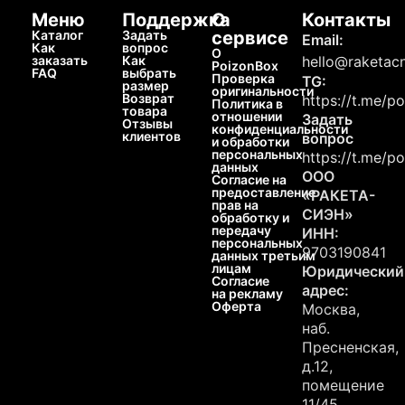
Меню
Поддержка
О
Контакты
Каталог
Задать
сервисе
Email:
Как
вопрос
О
заказать
Как
hello@raketacn
PoizonBox
FAQ
выбрать
Проверка
TG:
размер
оригинальности
Возврат
https://t.me/p
Политика в
товара
отношении
Задать
Отзывы
конфиденциальности
клиентов
вопрос
и обработки
персональных
https://t.me/p
данных
ООО
Согласие на
предоставление
«РАКЕТА-
прав на
СИЭН»
обработку и
передачу
ИНН:
персональных
9703190841
данных третьим
лицам
Юридический
Согласие
адрес:
на рекламу
Оферта
Москва,
наб.
Пресненская,
д.12,
помещение
11/45