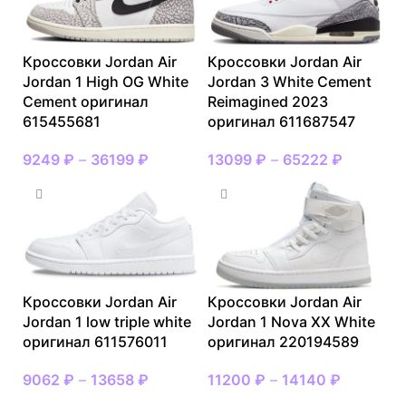
Кроссовки Jordan Air
Кроссовки Jordan Air
Jordan 1 High OG White
Jordan 3 White Cement
Cement оригинал
Reimagined 2023
615455681
оригинал 611687547
9249
₽
–
36199
₽
13099
₽
–
65222
₽
Кроссовки Jordan Air
Кроссовки Jordan Air
Jordan 1 low triple white
Jordan 1 Nova XX White
оригинал 611576011
оригинал 220194589
9062
₽
–
13658
₽
11200
₽
–
14140
₽