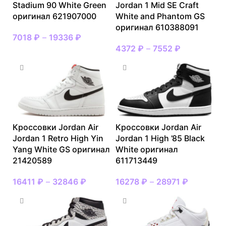
Stadium 90 White Green
Jordan 1 Mid SE Craft
оригинал 621907000
White and Phantom GS
оригинал 610388091
7018
₽
–
19336
₽
4372
₽
–
7552
₽
Кроссовки Jordan Air
Кроссовки Jordan Air
Jordan 1 Retro High Yin
Jordan 1 High ’85 Black
Yang White GS оригинал
White оригинал
21420589
611713449
16411
₽
–
32846
₽
16278
₽
–
28971
₽