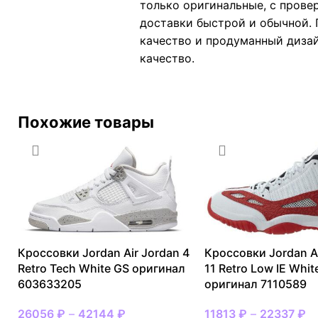
только оригинальные, с прове
доставки быстрой и обычной. П
качество и продуманный дизайн
качество.
Похожие товары
Кроссовки Jordan Air Jordan 4
Кроссовки Jordan A
Retro Tech White GS оригинал
11 Retro Low IE Whi
603633205
оригинал 7110589
26056
₽
–
42144
₽
11813
₽
–
22337
₽