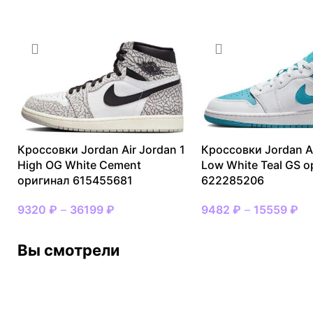
Кроссовки Jordan Air Jordan 1
Кроссовки Jordan Ai
High OG White Cement
Low White Teal GS 
оригинал 615455681
622285206
9320
₽
–
36199
₽
9482
₽
–
15559
₽
Вы смотрели