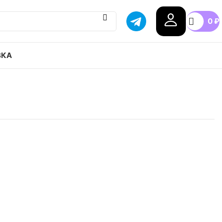
0
₽
ВКА
 originals Campus привозим с гарантией
бой город России, доступные цены.