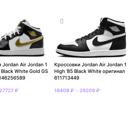
 Jordan Air Jordan 1
Кроссовки Jordan Air Jordan 1
 Black White Gold GS
High ’85 Black White оригинал
 146256589
611713449
27727
₽
16408
₽
–
29209
₽