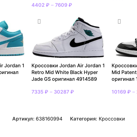
4402
₽
–
7609
₽
r Jordan 1
Кроссовки Jordan Air Jordan 1
Кроссовки
оригинал
Retro Mid White Black Hyper
Mid Patent
Jade GS оригинал 4914589
оригинал
7335
₽
–
30287
₽
10169
₽
–
Артикул:
638160994
Категория:
Кроссовки