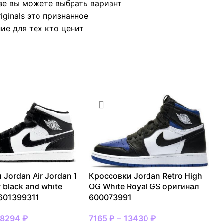
зе вы можете выбрать вариант
ginals это признанное
ие для тех кто ценит
 Jordan Air Jordan 1
Кроссовки Jordan Retro High
 black and white
OG White Royal GS оригинал
601399311
600073991
18294
₽
7165
₽
–
13430
₽