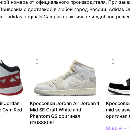
ркой номера от официального производителя. При зака
ривозим с доставкой в любой город России. Adidas Ori
. adidas originals Campus практичное и удобное решен
ir Jordan
Кроссовки Jordan Air Jordan 1
Кроссовки
te Gym Red
Mid SE Craft White and
mid se asw
Phantom GS оригинал
оригинал 
610388091
9590
₽
–