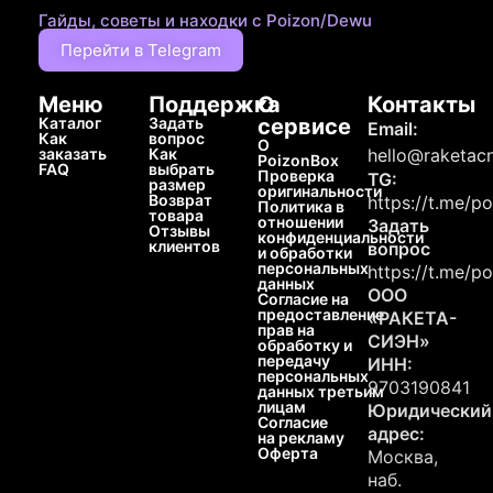
Гайды, советы и находки с Poizon/Dewu
Перейти в Telegram
Меню
Поддержка
О
Контакты
Каталог
Задать
сервисе
Email:
Как
вопрос
О
заказать
Как
hello@raketacn
PoizonBox
FAQ
выбрать
Проверка
TG:
размер
оригинальности
Возврат
https://t.me/p
Политика в
товара
отношении
Задать
Отзывы
конфиденциальности
клиентов
вопрос
и обработки
персональных
https://t.me/p
данных
ООО
Согласие на
предоставление
«РАКЕТА-
прав на
СИЭН»
обработку и
передачу
ИНН:
персональных
9703190841
данных третьим
лицам
Юридический
Согласие
адрес:
на рекламу
Оферта
Москва,
наб.