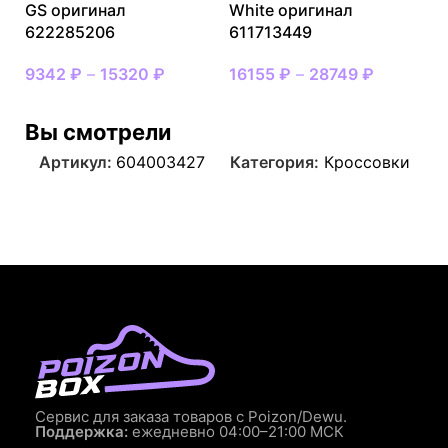
GS оригинал
White оригинал
622285206
611713449
9342
₽
–
15320
₽
16155
₽
–
28749
₽
Вы смотрели
Артикул:
604003427
Категория:
Кроссовки
Сервис для заказа товаров с Poizon/Dewu.
Поддержка:
ежедневно 04:00–21:00 МСК