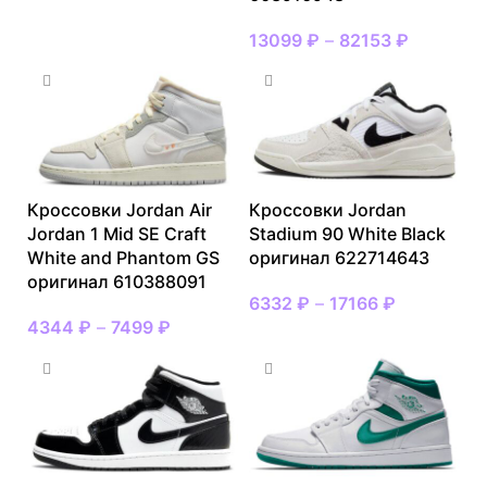
13099
₽
–
82153
₽
Кроссовки Jordan Air
Кроссовки Jordan
Jordan 1 Mid SE Craft
Stadium 90 White Black
White and Phantom GS
оригинал 622714643
оригинал 610388091
6332
₽
–
17166
₽
4344
₽
–
7499
₽