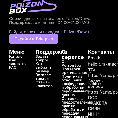
Сервис для заказа товаров с Poizon/Dewu.
Поддержка:
ежедневно 04:00–21:00 МСК
Гайды, советы и находки с Poizon/Dewu
Перейти в Telegram
Меню
Поддержка
О
Контакты
Каталог
Задать
сервисе
Email:
Как
вопрос
О
заказать
Как
hello@raketacn
PoizonBox
FAQ
выбрать
Проверка
TG:
размер
оригинальности
Возврат
https://t.me/p
Политика в
товара
отношении
Задать
Отзывы
конфиденциальности
клиентов
вопрос
и обработки
персональных
https://t.me/p
данных
ООО
Согласие на
предоставление
«РАКЕТА-
прав на
СИЭН»
обработку и
передачу
ИНН:
персональных