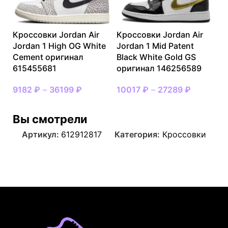
Кроссовки Jordan Air
Кроссовки Jordan Air
Jordan 1 High OG White
Jordan 1 Mid Patent
Cement оригинал
Black White Gold GS
615455681
оригинал 146256589
9182
₽
–
36199
₽
10017
₽
–
27289
₽
Вы смотрели
Артикул:
612912817
Категория:
Кроссовки