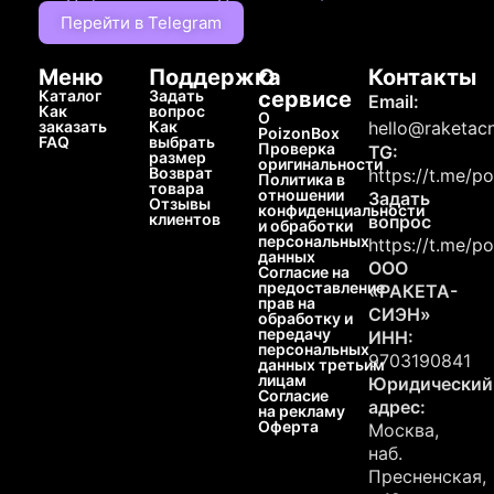
Перейти в Telegram
Меню
Поддержка
О
Контакты
Каталог
Задать
сервисе
Email:
Как
вопрос
О
заказать
Как
hello@raketacn
PoizonBox
FAQ
выбрать
Проверка
TG:
размер
оригинальности
Возврат
https://t.me/p
Политика в
товара
отношении
Задать
Отзывы
конфиденциальности
клиентов
вопрос
и обработки
персональных
https://t.me/p
данных
ООО
Согласие на
предоставление
«РАКЕТА-
прав на
СИЭН»
обработку и
передачу
ИНН:
персональных
9703190841
данных третьим
лицам
Юридический
Согласие
адрес:
на рекламу
Оферта
Москва,
наб.
Пресненская,