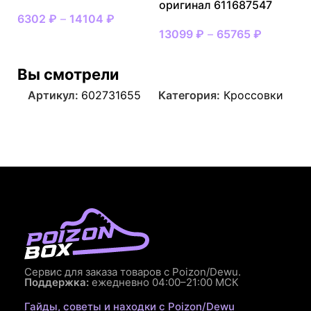
оригинал 611687547
6302
₽
–
14104
₽
13099
₽
–
65765
₽
Вы смотрели
Артикул:
602731655
Категория:
Кроссовки
Сервис для заказа товаров с Poizon/Dewu.
Поддержка:
ежедневно 04:00–21:00 МСК
Гайды, советы и находки с Poizon/Dewu