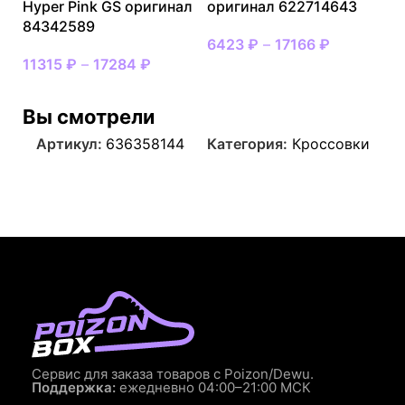
Hyper Pink GS оригинал
оригинал 622714643
84342589
6423
₽
–
17166
₽
11315
₽
–
17284
₽
Вы смотрели
Артикул:
636358144
Категория:
Кроссовки
Сервис для заказа товаров с Poizon/Dewu.
Поддержка:
ежедневно 04:00–21:00 МСК