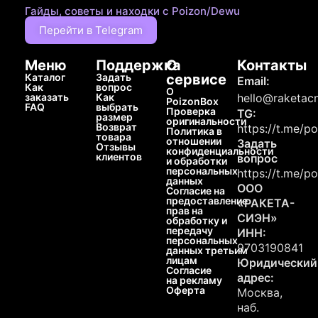
Гайды, советы и находки с Poizon/Dewu
Перейти в Telegram
Меню
Поддержка
О
Контакты
Каталог
Задать
сервисе
Email:
Как
вопрос
О
заказать
Как
hello@raketacn
PoizonBox
FAQ
выбрать
Проверка
TG:
размер
оригинальности
Возврат
https://t.me/p
Политика в
товара
отношении
Задать
Отзывы
конфиденциальности
клиентов
вопрос
и обработки
персональных
https://t.me/p
данных
ООО
Согласие на
предоставление
«РАКЕТА-
прав на
СИЭН»
обработку и
передачу
ИНН:
персональных
9703190841
данных третьим
лицам
Юридический
Согласие
адрес:
на рекламу
Оферта
Москва,
наб.