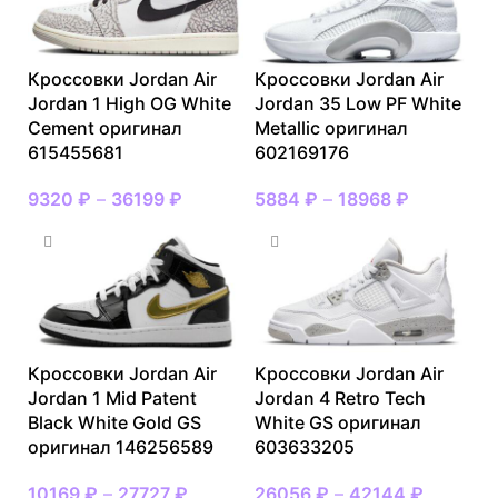
Кроссовки Jordan Air
Кроссовки Jordan Air
Jordan 1 High OG White
Jordan 35 Low PF White
Cement оригинал
Metallic оригинал
615455681
602169176
9320
₽
–
36199
₽
5884
₽
–
18968
₽
Кроссовки Jordan Air
Кроссовки Jordan Air
Jordan 1 Mid Patent
Jordan 4 Retro Tech
Black White Gold GS
White GS оригинал
оригинал 146256589
603633205
10169
₽
–
27727
₽
26056
₽
–
42144
₽