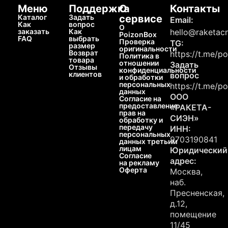
Меню
Поддержка
О
Контакты
Каталог
Задать
сервисе
Email:
Как
вопрос
О
заказать
Как
hello@raketacn
PoizonBox
FAQ
выбрать
Проверка
TG:
размер
оригинальности
Возврат
https://t.me/p
Политика в
товара
отношении
Задать
Отзывы
конфиденциальности
клиентов
вопрос
и обработки
персональных
https://t.me/p
данных
ООО
Согласие на
предоставление
«РАКЕТА-
прав на
СИЭН»
обработку и
передачу
ИНН:
персональных
9703190841
данных третьим
лицам
Юридический
Согласие
адрес:
на рекламу
Оферта
Москва,
наб.
Пресненская,
д.12,
помещение
11/45