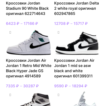
Кроссовки Jordan
Кроссовки Jordan Delta
Stadium 90 White Black
2 white royal оригинал
оригинал 622714643
602947865
6423
₽
–
17166
₽
12708
₽
–
15717
₽
Кроссовки Jordan Air
Кроссовки Jordan Air
Jordan 1 Retro Mid White
Jordan 1 mid se asw
Black Hyper Jade GS
black and white
оригинал 4914589
оригинал 601399311
7335
₽
–
30287
₽
9590
₽
–
18294
₽