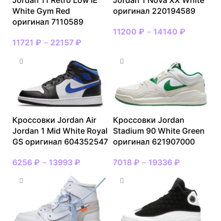
Jordan 11 Retro Low IE
Jordan 1 Nova XX White
White Gym Red
оригинал 220194589
оригинал 7110589
11200
₽
–
14140
₽
11721
₽
–
22157
₽
Кроссовки Jordan Air
Кроссовки Jordan
Jordan 1 Mid White Royal
Stadium 90 White Green
GS оригинал 604352547
оригинал 621907000
6256
₽
–
13993
₽
7018
₽
–
19336
₽