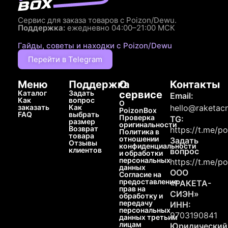
Сервис для заказа товаров с Poizon/Dewu.
Поддержка:
ежедневно 04:00–21:00 МСК
Гайды, советы и находки с Poizon/Dewu
Перейти в Telegram
Меню
Поддержка
О
Контакты
Каталог
Задать
сервисе
Email:
Как
вопрос
О
заказать
Как
hello@raketacn
PoizonBox
FAQ
выбрать
Проверка
TG:
размер
оригинальности
Возврат
https://t.me/p
Политика в
товара
отношении
Задать
Отзывы
конфиденциальности
клиентов
вопрос
и обработки
персональных
https://t.me/p
данных
ООО
Согласие на
предоставление
«РАКЕТА-
прав на
СИЭН»
обработку и
передачу
ИНН:
персональных
9703190841
данных третьим
лицам
Юридический