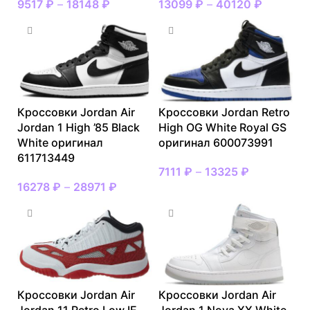
9517
₽
–
18148
₽
13099
₽
–
40120
₽
Кроссовки Jordan Air
Кроссовки Jordan Retro
Jordan 1 High ’85 Black
High OG White Royal GS
White оригинал
оригинал 600073991
611713449
7111
₽
–
13325
₽
16278
₽
–
28971
₽
Кроссовки Jordan Air
Кроссовки Jordan Air