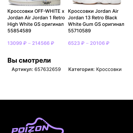
Кроссовки OFF-WHITE x
Кроссовки Jordan Air
Jordan Air Jordan 1 Retro
Jordan 13 Retro Black
High White GS оригинал
White Gum GS оригинал
55854589
55710589
13099
₽
–
214566
₽
6523
₽
–
20106
₽
Вы смотрели
Артикул:
657632659
Категория:
Кроссовки