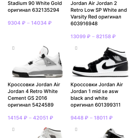
Stadium 90 White Gold
Jordan Air Jordan 2
оригинал 632135294
Retro Low SP White and
Varsity Red оригинал
9304
₽
–
14034
₽
603916948
13099
₽
–
82158
₽
Кроссовки Jordan Air
Кроссовки Jordan Air
Jordan 4 Retro White
Jordan 1 mid se asw
Cement GS 2016
black and white
оригинал 5424589
оригинал 601399311
14154
₽
–
42051
₽
9448
₽
–
18011
₽