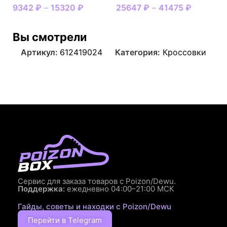
9342
₽
–
15320
₽
25647
₽
–
41475
₽
Вы смотрели
Артикул:
612419024
Категория:
Кроссовки
Сервис для заказа товаров с Poizon/Dewu.
Поддержка:
ежедневно 04:00–21:00 МСК
Гайды, советы и находки с Poizon/Dewu
Перейти в Telegram