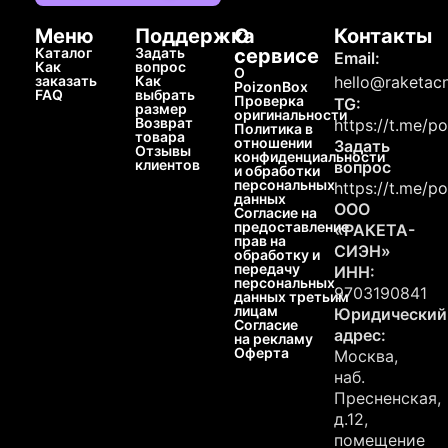
Меню
Поддержка
О
Контакты
Каталог
Задать
сервисе
Email:
Как
вопрос
О
заказать
Как
hello@raketacn
PoizonBox
FAQ
выбрать
Проверка
TG:
размер
оригинальности
Возврат
https://t.me/p
Политика в
товара
отношении
Задать
Отзывы
конфиденциальности
клиентов
вопрос
и обработки
персональных
https://t.me/p
данных
ООО
Согласие на
предоставление
«РАКЕТА-
прав на
СИЭН»
обработку и
передачу
ИНН:
персональных
9703190841
данных третьим
лицам
Юридический
Согласие
адрес:
на рекламу
Оферта
Москва,
наб.
Пресненская,
д.12,
помещение