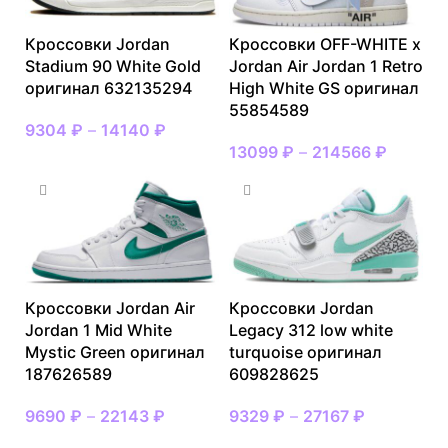
Кроссовки Jordan
Кроссовки OFF-WHITE x
Stadium 90 White Gold
Jordan Air Jordan 1 Retro
оригинал 632135294
High White GS оригинал
55854589
9304
₽
–
14140
₽
13099
₽
–
214566
₽
Кроссовки Jordan Air
Кроссовки Jordan
Jordan 1 Mid White
Legacy 312 low white
Mystic Green оригинал
turquoise оригинал
187626589
609828625
9690
₽
–
22143
₽
9329
₽
–
27167
₽