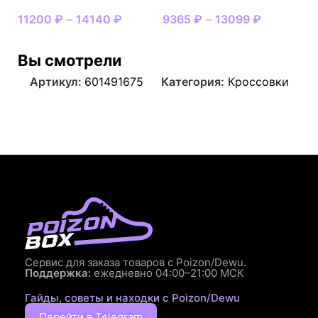
11200
₽
–
14140
₽
9365
₽
–
13099
₽
Вы смотрели
Артикул:
601491675
Категория:
Кроссовки
Сервис для заказа товаров с Poizon/Dewu.
Поддержка:
ежедневно 04:00–21:00 МСК
Гайды, советы и находки с Poizon/Dewu
Перейти в Telegram