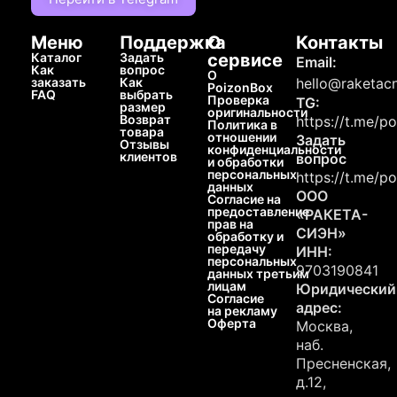
Меню
Поддержка
О
Контакты
Каталог
Задать
сервисе
Email:
Как
вопрос
О
заказать
Как
hello@raketacn
PoizonBox
FAQ
выбрать
Проверка
TG:
размер
оригинальности
Возврат
https://t.me/p
Политика в
товара
отношении
Задать
Отзывы
конфиденциальности
клиентов
вопрос
и обработки
персональных
https://t.me/p
данных
ООО
Согласие на
предоставление
«РАКЕТА-
прав на
СИЭН»
обработку и
передачу
ИНН:
персональных
9703190841
данных третьим
лицам
Юридический
Согласие
адрес:
на рекламу
Оферта
Москва,
наб.
Пресненская,
д.12,