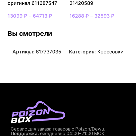
оригинал 611687547
21420589
13099
₽
–
64713
₽
16288
₽
–
32593
₽
Вы смотрели
Артикул:
617737035
Категория:
Кроссовки
Сервис для заказа товаров с Poizon/Dewu.
Поддержка:
ежедневно 04:00–21:00 МСК