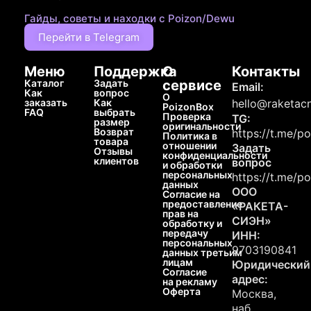
Гайды, советы и находки с Poizon/Dewu
Перейти в Telegram
Меню
Поддержка
О
Контакты
Каталог
Задать
сервисе
Email:
Как
вопрос
О
заказать
Как
hello@raketacn
PoizonBox
FAQ
выбрать
Проверка
TG:
размер
оригинальности
Возврат
https://t.me/p
Политика в
товара
отношении
Задать
Отзывы
конфиденциальности
клиентов
вопрос
и обработки
персональных
https://t.me/p
данных
ООО
Согласие на
предоставление
«РАКЕТА-
прав на
СИЭН»
обработку и
передачу
ИНН:
персональных
9703190841
данных третьим
лицам
Юридический
Согласие
адрес:
на рекламу
Оферта
Москва,
наб.