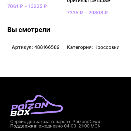
оригинал 4914589
7061
₽
–
13225
₽
7335
₽
–
29808
₽
Вы смотрели
Артикул:
488166589
Категория:
Кроссовки
Сервис для заказа товаров с Poizon/Dewu.
Поддержка:
ежедневно 04:00–21:00 МСК