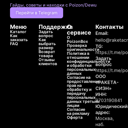
Гайды, советы и находки с Poizon/Dewu
Перейти в Telegram
Меню
Поддержка
О
Контакты
Каталог
Задать
сервисе
Email:
Как
вопрос
О
заказать
Как
hello@raketacn
PoizonBox
FAQ
выбрать
Проверка
TG:
размер
оригинальности
Возврат
https://t.me/p
Политика в
товара
отношении
Задать
Отзывы
конфиденциальности
клиентов
вопрос
и обработки
персональных
https://t.me/p
данных
ООО
Согласие на
предоставление
«РАКЕТА-
прав на
СИЭН»
обработку и
передачу
ИНН:
персональных
9703190841
данных третьим
лицам
Юридический
Согласие
адрес:
на рекламу
Оферта
Москва,
наб.