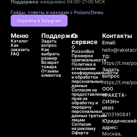
Поддержка:
ежедневно 04:00–21:00 МСК
Гайды, советы и находки с Poizon/Dewu
Перейти в Telegram
Меню
Поддержка
О
Контакты
Каталог
Задать
сервисе
Email:
Как
вопрос
О
заказать
Как
hello@raketacn
PoizonBox
FAQ
выбрать
Проверка
TG:
размер
оригинальности
Возврат
https://t.me/p
Политика в
товара
отношении
Задать
Отзывы
конфиденциальности
клиентов
вопрос
и обработки
персональных
https://t.me/p
данных
ООО
Согласие на
предоставление
«РАКЕТА-
прав на
СИЭН»
обработку и
передачу
ИНН:
персональных
9703190841
данных третьим
лицам
Юридический
Согласие
адрес:
на рекламу
Оферта
Москва,