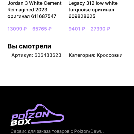
Jordan 3 White Cement
Legacy 312 low white
Reimagined 2023
turquoise оригинал
оригинал 611687547
609828625
13099
₽
–
65765
₽
9401
₽
–
27390
₽
Вы смотрели
Артикул:
606483623
Категория:
Кроссовки
Сервис для заказа товаров с Poizon/Dewu.