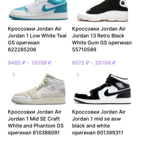
Кроссовки Jordan Air
Кроссовки Jordan Air
Jordan 1 Low White Teal
Jordan 13 Retro Black
GS оригинал
White Gum GS оригинал
622285206
55710589
9482
₽
–
15559
₽
6572
₽
–
20106
₽
Кроссовки Jordan Air
Кроссовки Jordan Air
Jordan 1 Mid SE Craft
Jordan 1 mid se asw
White and Phantom GS
black and white
оригинал 610388091
оригинал 601399311