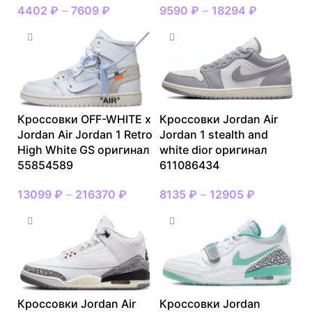
4402
₽
–
7609
₽
9590
₽
–
18294
₽
Кроссовки OFF-WHITE x
Кроссовки Jordan Air
Jordan Air Jordan 1 Retro
Jordan 1 stealth and
High White GS оригинал
white dior оригинал
55854589
611086434
13099
₽
–
216370
₽
8135
₽
–
12905
₽
Кроссовки Jordan Air
Кроссовки Jordan