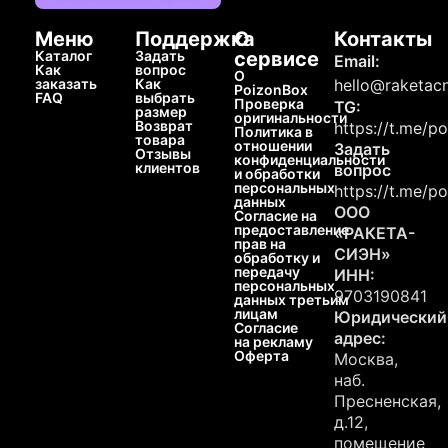
Меню
Поддержка
О
Контакты
Каталог
Задать
сервисе
Email:
Как
вопрос
О
заказать
Как
hello@raketacn
PoizonBox
FAQ
выбрать
Проверка
TG:
размер
оригинальности
Возврат
https://t.me/p
Политика в
товара
отношении
Задать
Отзывы
конфиденциальности
клиентов
вопрос
и обработки
персональных
https://t.me/p
данных
ООО
Согласие на
предоставление
«РАКЕТА-
прав на
СИЭН»
обработку и
передачу
ИНН:
персональных
9703190841
данных третьим
лицам
Юридический
Согласие
адрес:
на рекламу
Оферта
Москва,
наб.
Пресненская,
д.12,
помещение