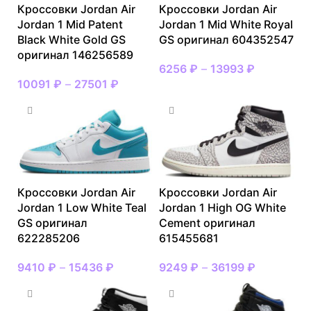
Кроссовки Jordan Air
Кроссовки Jordan Air
Jordan 1 Mid Patent
Jordan 1 Mid White Royal
Black White Gold GS
GS оригинал 604352547
оригинал 146256589
6256
₽
–
13993
₽
10091
₽
–
27501
₽
Кроссовки Jordan Air
Кроссовки Jordan Air
Jordan 1 Low White Teal
Jordan 1 High OG White
GS оригинал
Cement оригинал
622285206
615455681
9410
₽
–
15436
₽
9249
₽
–
36199
₽