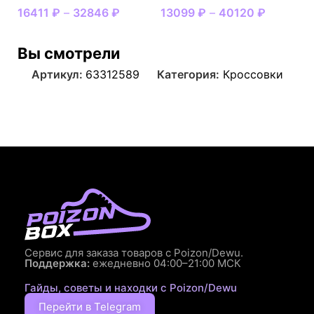
16411
₽
–
32846
₽
13099
₽
–
40120
₽
Вы смотрели
Артикул:
63312589
Категория:
Кроссовки
Сервис для заказа товаров с Poizon/Dewu.
Поддержка:
ежедневно 04:00–21:00 МСК
Гайды, советы и находки с Poizon/Dewu
Перейти в Telegram