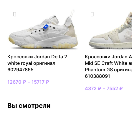
Кроссовки Jordan Delta 2
Кроссовки Jordan Ai
white royal оригинал
Mid SE Craft White 
602947865
Phantom GS оригин
610388091
12670
₽
–
15717
₽
4372
₽
–
7552
₽
Вы смотрели