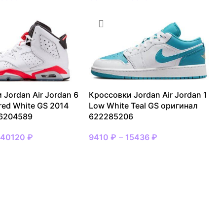
 Jordan Air Jordan 6
Кроссовки Jordan Air Jordan 1
ared White GS 2014
Low White Teal GS оригинал
 6204589
622285206
–
40120
₽
9410
₽
–
15436
₽