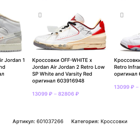
r Jordan 1
Кроссовки OFF-WHITE x
Кроссовки
and
Jordan Air Jordan 2 Retro Low
Retro Infr
ал
SP White and Varsity Red
оригинал
оригинал 603916948
13099
₽
13099
₽
–
82806
₽
Артикул:
601037266
Категория:
Кроссовки