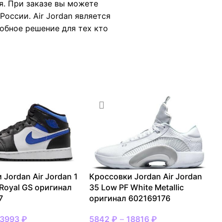
я. При заказе вы можете
оссии. Air Jordan является
добное решение для тех кто
 Jordan Air Jordan 1
Кроссовки Jordan Air Jordan
 Royal GS оригинал
35 Low PF White Metallic
7
оригинал 602169176
13993
₽
5842
₽
–
18816
₽