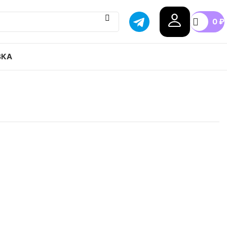
0
₽
ВКА
 Air Jordan 1 Mid GS привозим с гарантией
бой город России, доступные цены.
n
.5
37.5
38
38.5
39
40