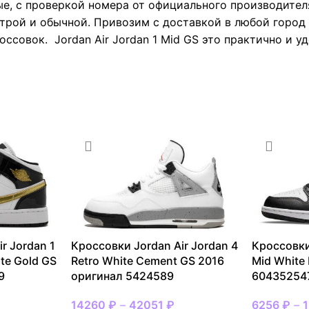
е, с проверкой номера от официального производител
трой и обычной. Привозим с доставкой в любой город Р
ссовок. Jordan Air Jordan 1 Mid GS это практично и у
r Jordan 1
Кроссовки Jordan Air Jordan 4
Кроссовки
ite Gold GS
Retro White Cement GS 2016
Mid White
9
оригинал 5424589
60435254
14260
₽
–
42051
₽
6256
₽
–