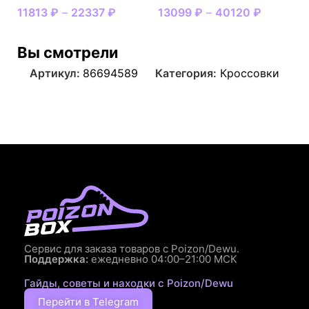
11813
₽
–
22337
₽
13099
₽
–
40120
₽
Вы смотрели
Артикул:
86694589
Категория:
Кроссовки
Сервис для заказа товаров с Poizon/Dewu.
Поддержка:
ежедневно 04:00–21:00 МСК
Гайды, советы и находки с Poizon/Dewu
Перейти в Telegram