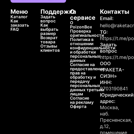
Меню
Поддержка
О
Контакты
Каталог
Задать
сервисе
Email:
Как
вопрос
О
заказать
Как
hello@raketacn
PoizonBox
FAQ
выбрать
Проверка
TG:
размер
оригинальности
Возврат
https://t.me/p
Политика в
товара
отношении
Задать
Отзывы
конфиденциальности
клиентов
вопрос
и обработки
персональных
https://t.me/p
данных
ООО
Согласие на
предоставление
«РАКЕТА-
прав на
СИЭН»
обработку и
передачу
ИНН:
персональных
9703190841
данных третьим
лицам
Юридический
Согласие
адрес:
на рекламу
Оферта
Москва,
наб.
Пресненская,
д.12,
помещение