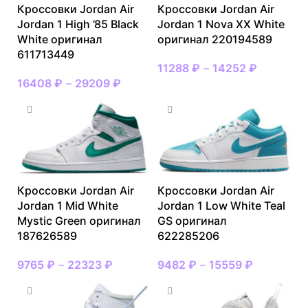
Кроссовки Jordan Air
Кроссовки Jordan Air
Jordan 1 High ’85 Black
Jordan 1 Nova XX White
White оригинал
оригинал 220194589
611713449
11288
₽
–
14252
₽
16408
₽
–
29209
₽
Кроссовки Jordan Air
Кроссовки Jordan Air
Jordan 1 Mid White
Jordan 1 Low White Teal
Mystic Green оригинал
GS оригинал
187626589
622285206
9765
₽
–
22323
₽
9482
₽
–
15559
₽