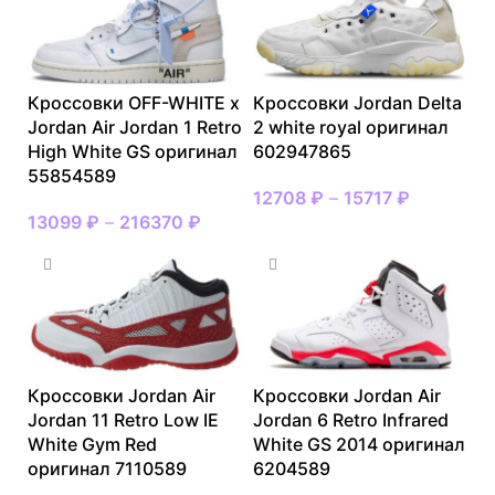
Кроссовки OFF-WHITE x
Кроссовки Jordan Delta
Jordan Air Jordan 1 Retro
2 white royal оригинал
High White GS оригинал
602947865
55854589
12708
₽
–
15717
₽
13099
₽
–
216370
₽
Кроссовки Jordan Air
Кроссовки Jordan Air
Jordan 11 Retro Low IE
Jordan 6 Retro Infrared
White Gym Red
White GS 2014 оригинал
оригинал 7110589
6204589