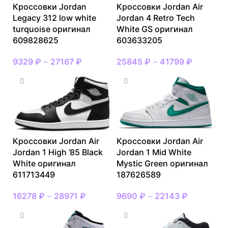
Кроссовки Jordan
Кроссовки Jordan Air
Legacy 312 low white
Jordan 4 Retro Tech
turquoise оригинал
White GS оригинал
609828625
603633205
9329
₽
–
27167
₽
25845
₽
–
41799
₽
Кроссовки Jordan Air
Кроссовки Jordan Air
Jordan 1 High ’85 Black
Jordan 1 Mid White
White оригинал
Mystic Green оригинал
611713449
187626589
16278
₽
–
28971
₽
9690
₽
–
22143
₽