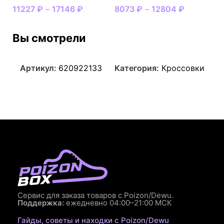
11227
₽
–
17146
₽
8073
₽
–
12804
₽
Вы смотрели
Артикул:
620922133
Категория:
Кроссовки
Сервис для заказа товаров с Poizon/Dewu.
Поддержка:
ежедневно 04:00–21:00 МСК
Гайды, советы и находки с Poizon/Dewu