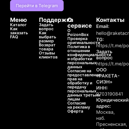
Перейти в Telegram
Меню
Поддержка
О
Контакты
Каталог
Задать
сервисе
Email:
Как
вопрос
О
заказать
Как
hello@raketacn
PoizonBox
FAQ
выбрать
Проверка
TG:
размер
оригинальности
Возврат
https://t.me/p
Политика в
товара
отношении
Задать
Отзывы
конфиденциальности
клиентов
вопрос
и обработки
персональных
https://t.me/p
данных
ООО
Согласие на
предоставление
«РАКЕТА-
прав на
СИЭН»
обработку и
передачу
ИНН:
персональных
9703190841
данных третьим
лицам
Юридический
Согласие
адрес:
на рекламу
Оферта
Москва,
наб.
Пресненская,