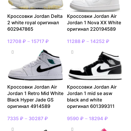
Кроссовки Jordan Delta
Кроссовки Jordan Air
2 white royal оригинал
Jordan 1 Nova XX White
602947865
оригинал 220194589
12708
₽
–
15717
₽
11288
₽
–
14252
₽
Кроссовки Jordan Air
Кроссовки Jordan Air
Jordan 1 Retro Mid White
Jordan 1 mid se asw
Black Hyper Jade GS
black and white
оригинал 4914589
оригинал 601399311
7335
₽
–
30287
₽
9590
₽
–
18294
₽