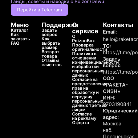
Гайды, советы и находки с Poizon/Dewu
Перейти в Telegram
Меню
Поддержка
О
Контакты
Каталог
Задать
сервисе
Email:
Как
вопрос
О
заказать
Как
hello@raketacn
PoizonBox
FAQ
выбрать
Проверка
TG:
размер
оригинальности
Возврат
https://t.me/p
Политика в
товара
отношении
Задать
Отзывы
конфиденциальности
клиентов
вопрос
и обработки
персональных
https://t.me/p
данных
ООО
Согласие на
предоставление
«РАКЕТА-
прав на
СИЭН»
обработку и
передачу
ИНН:
персональных
9703190841
данных третьим
лицам
Юридический
Согласие
адрес:
на рекламу
Оферта
Москва,
наб.
Пресненская,