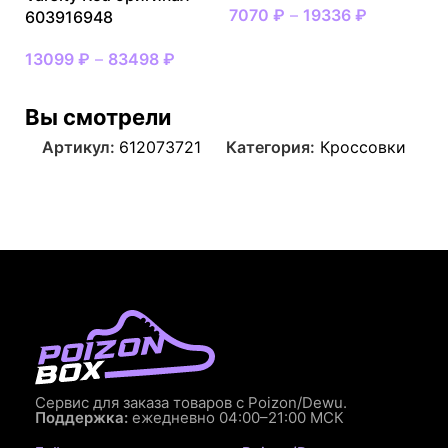
7070
₽
–
19336
₽
603916948
13099
₽
–
83498
₽
Вы смотрели
Артикул:
612073721
Категория:
Кроссовки
Сервис для заказа товаров с Poizon/Dewu.
Поддержка:
ежедневно 04:00–21:00 МСК