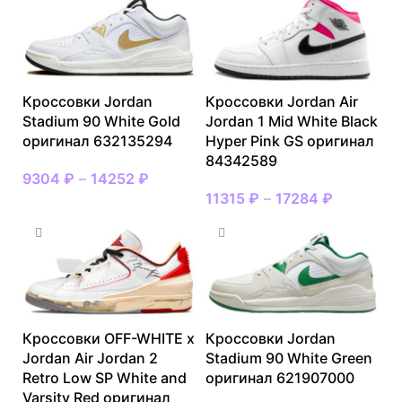
Кроссовки Jordan
Кроссовки Jordan Air
Stadium 90 White Gold
Jordan 1 Mid White Black
оригинал 632135294
Hyper Pink GS оригинал
84342589
9304
₽
–
14252
₽
11315
₽
–
17284
₽
Кроссовки OFF-WHITE x
Кроссовки Jordan
Jordan Air Jordan 2
Stadium 90 White Green
Retro Low SP White and
оригинал 621907000
Varsity Red оригинал