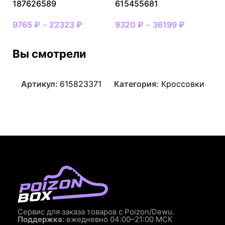
187626589
615455681
9765
₽
–
22323
₽
9320
₽
–
36199
₽
Вы смотрели
Артикул:
615823371
Категория:
Кроссовки
Сервис для заказа товаров с Poizon/Dewu.
Поддержка:
ежедневно 04:00–21:00 МСК