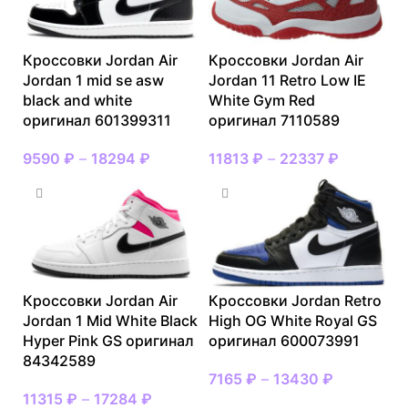
Кроссовки Jordan Air
Кроссовки Jordan Air
Jordan 1 mid se asw
Jordan 11 Retro Low IE
black and white
White Gym Red
оригинал 601399311
оригинал 7110589
9590
₽
–
18294
₽
11813
₽
–
22337
₽
Кроссовки Jordan Air
Кроссовки Jordan Retro
Jordan 1 Mid White Black
High OG White Royal GS
Hyper Pink GS оригинал
оригинал 600073991
84342589
7165
₽
–
13430
₽
11315
₽
–
17284
₽