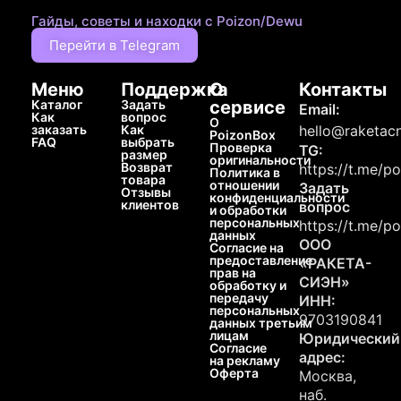
Гайды, советы и находки с Poizon/Dewu
Перейти в Telegram
Меню
Поддержка
О
Контакты
Каталог
Задать
сервисе
Email:
Как
вопрос
О
заказать
Как
hello@raketacn
PoizonBox
FAQ
выбрать
Проверка
TG:
размер
оригинальности
Возврат
https://t.me/p
Политика в
товара
отношении
Задать
Отзывы
конфиденциальности
клиентов
вопрос
и обработки
персональных
https://t.me/p
данных
ООО
Согласие на
предоставление
«РАКЕТА-
прав на
СИЭН»
обработку и
передачу
ИНН:
персональных
9703190841
данных третьим
лицам
Юридический
Согласие
адрес:
на рекламу
Оферта
Москва,
наб.