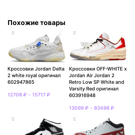
Похожие товары
Кроссовки Jordan Delta
Кроссовки OFF-WHITE x
2 white royal оригинал
Jordan Air Jordan 2
602947865
Retro Low SP White and
Varsity Red оригинал
12708
₽
–
15717
₽
603916948
13099
₽
–
83498
₽