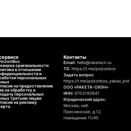
сервисе
Контакты
PoizonBox
Email:
hello@raketacn.ru
оверка оригинальности
TG:
https://t.me/poizonbox
литика в отношении
нфиденциальности и
Задать вопрос
работки персональных
https://t.me/poizonbox_zakaz_bot
нных
гласие на предоставление
ООО «РАКЕТА-СИЭН»
ав на обработку и
ИНН:
9703190841
редачу персональных
нных третьим лицам
Юридический адрес:
гласие на рекламу
Москва, наб.
ерта
Пресненская, д.12,
помещение 11/45