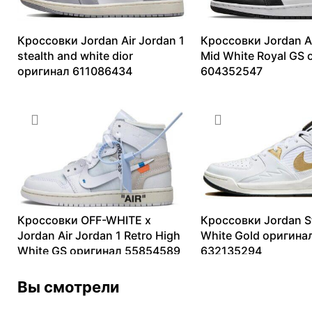
Кроссовки Jordan Air Jordan 1
Кроссовки Jordan Ai
stealth and white dior
Mid White Royal GS
оригинал 611086434
604352547
8016
₽
–
12709
₽
6213
₽
–
13889
₽
Кроссовки OFF-WHITE x
Кроссовки Jordan S
Jordan Air Jordan 1 Retro High
White Gold оригина
White GS оригинал 55854589
632135294
13099
₽
–
212877
₽
9304
₽
–
14034
₽
Вы смотрели