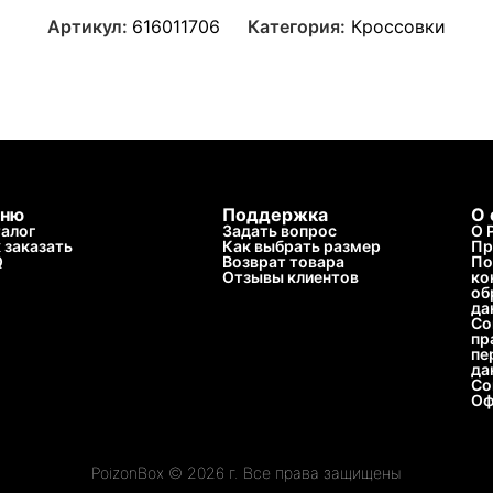
Артикул:
616011706
Категория:
Кроссовки
ню
Поддержка
О 
алог
Задать вопрос
О 
 заказать
Как выбрать размер
Пр
Q
Возврат товара
По
Отзывы клиентов
ко
об
да
Со
пр
пе
да
Со
Оф
PoizonBox © 2026 г. Все права защищены