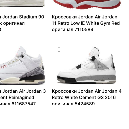
 Jordan Stadium 90
Кроссовки Jordan Air Jordan
ck оригинал
11 Retro Low IE White Gym Red
3
оригинал 7110589
17166
₽
11635
₽
–
21988
₽
 Jordan Air Jordan 3
Кроссовки Jordan Air Jordan 4
ent Reimagined
Retro White Cement GS 2016
инал 611687547
оригинал 5424589
–
64713
₽
14154
₽
–
42051
₽