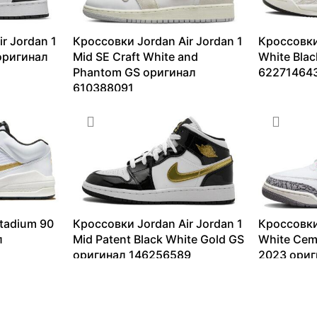
r Jordan 1
Кроссовки Jordan Air Jordan 1
Кроссовки
 оригинал
Mid SE Craft White and
White Bla
Phantom GS оригинал
62271464
610388091
6333
₽
–
4344
₽
–
7499
₽
tadium 90
Кроссовки Jordan Air Jordan 1
Кроссовки
л
Mid Patent Black White Gold GS
White Cem
оригинал 146256589
2023 ориг
10018
₽
–
27291
₽
13099
₽