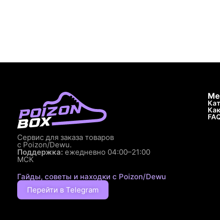
Ме
Кат
Как
FA
Сервис для заказа товаров
с Poizon/Dewu.
Поддержка:
ежедневно 04:00–21:00
МСК
Гайды, советы и находки с Poizon/Dewu
Перейти в Telegram