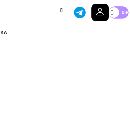
0
₽
ВКА
ir Force 1 Low Sashiko привозим с гарантией
бой город России, доступные цены.
0
40.5
41
42
42.5
43
+4