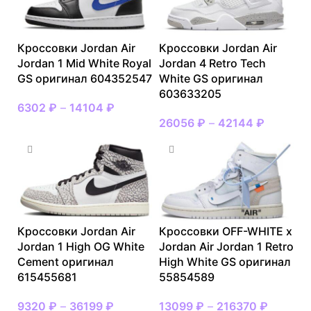
Кроссовки Jordan Air
Кроссовки Jordan Air
Jordan 1 Mid White Royal
Jordan 4 Retro Tech
GS оригинал 604352547
White GS оригинал
603633205
6302
₽
–
14104
₽
26056
₽
–
42144
₽
Кроссовки Jordan Air
Кроссовки OFF-WHITE x
Jordan 1 High OG White
Jordan Air Jordan 1 Retro
Cement оригинал
High White GS оригинал
615455681
55854589
9320
₽
–
36199
₽
13099
₽
–
216370
₽