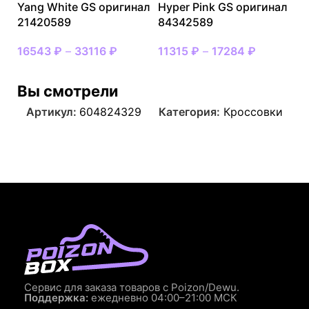
Yang White GS оригинал
Hyper Pink GS оригинал
21420589
84342589
16543
₽
–
33116
₽
11315
₽
–
17284
₽
Вы смотрели
Артикул:
604824329
Категория:
Кроссовки
Сервис для заказа товаров с Poizon/Dewu.
Поддержка:
ежедневно 04:00–21:00 МСК