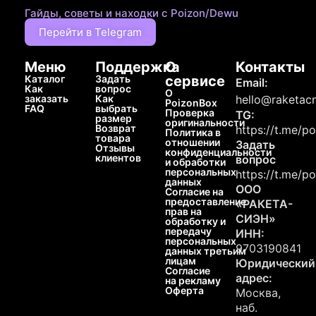
Гайды, советы и находки с Poizon/Dewu
Перейти в Telegram
Меню
Поддержка
О
Контакты
Каталог
Задать
сервисе
Email:
Как
вопрос
О
заказать
Как
hello@raketacn
PoizonBox
FAQ
выбрать
Проверка
TG:
размер
оригинальности
Возврат
https://t.me/p
Политика в
товара
отношении
Задать
Отзывы
конфиденциальности
клиентов
вопрос
и обработки
персональных
https://t.me/p
данных
ООО
Согласие на
предоставление
«РАКЕТА-
прав на
СИЭН»
обработку и
передачу
ИНН:
персональных
9703190841
данных третьим
лицам
Юридический
Согласие
адрес:
на рекламу
Оферта
Москва,
наб.