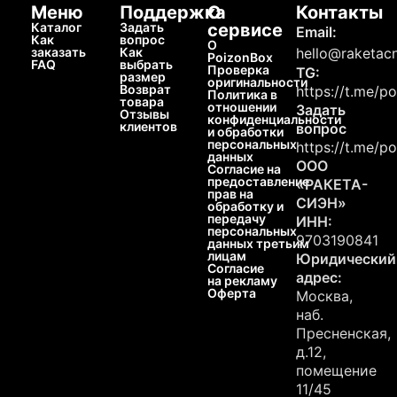
Меню
Поддержка
О
Контакты
Каталог
Задать
сервисе
Email:
Как
вопрос
О
заказать
Как
hello@raketacn
PoizonBox
FAQ
выбрать
Проверка
TG:
размер
оригинальности
Возврат
https://t.me/p
Политика в
товара
отношении
Задать
Отзывы
конфиденциальности
клиентов
вопрос
и обработки
персональных
https://t.me/p
данных
ООО
Согласие на
предоставление
«РАКЕТА-
прав на
СИЭН»
обработку и
передачу
ИНН:
персональных
9703190841
данных третьим
лицам
Юридический
Согласие
адрес:
на рекламу
Оферта
Москва,
наб.
Пресненская,
д.12,
помещение
11/45