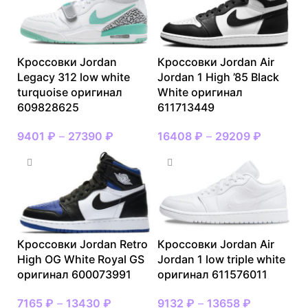
Кроссовки Jordan
Кроссовки Jordan Air
Legacy 312 low white
Jordan 1 High ’85 Black
turquoise оригинал
White оригинал
609828625
611713449
9401
₽
–
27390
₽
16408
₽
–
29209
₽
Кроссовки Jordan Retro
Кроссовки Jordan Air
High OG White Royal GS
Jordan 1 low triple white
оригинал 600073991
оригинал 611576011
7165
₽
–
13430
₽
9132
₽
–
13658
₽