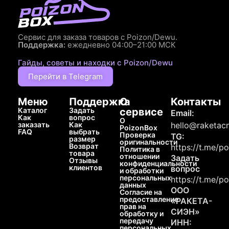
Сервис для заказа товаров с Poizon/Dewu.
Поддержка:
ежедневно 04:00–21:00 МСК
Гайды, советы и находки с Poizon/Dewu
Перейти в Telegram
Меню
Поддержка
О
Контакты
Каталог
Задать
сервисе
Email:
Как
вопрос
О
заказать
Как
hello@raketacn
PoizonBox
FAQ
выбрать
Проверка
TG:
размер
оригинальности
Возврат
https://t.me/p
Политика в
товара
отношении
Задать
Отзывы
конфиденциальности
клиентов
вопрос
и обработки
персональных
https://t.me/p
данных
ООО
Согласие на
предоставление
«РАКЕТА-
прав на
СИЭН»
обработку и
передачу
ИНН:
персональных