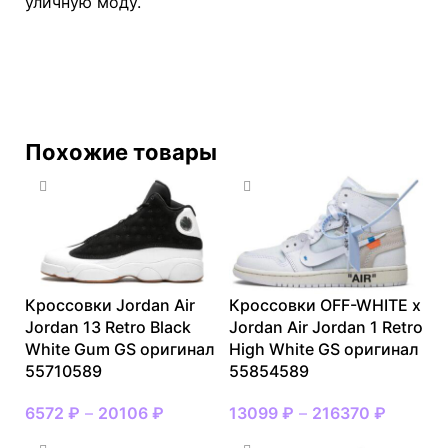
уличную моду.
Похожие товары
Кроссовки Jordan Air
Кроссовки OFF-WHITE x
Jordan 13 Retro Black
Jordan Air Jordan 1 Retro
White Gum GS оригинал
High White GS оригинал
55710589
55854589
6572
₽
–
20106
₽
13099
₽
–
216370
₽