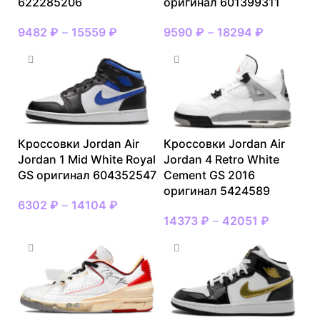
622285206
оригинал 601399311
9482
₽
–
15559
₽
9590
₽
–
18294
₽
Кроссовки Jordan Air
Кроссовки Jordan Air
Jordan 1 Mid White Royal
Jordan 4 Retro White
GS оригинал 604352547
Cement GS 2016
оригинал 5424589
6302
₽
–
14104
₽
14373
₽
–
42051
₽