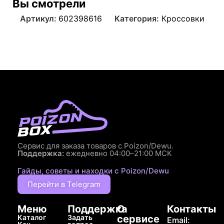
Вы смотрели
Артикул:
602398616
Категория:
Кроссовки
Сервис для заказа товаров с Poizon/Dewu.
Поддержка:
ежедневно 04:00–21:00 МСК
Гайды, советы и находки с Poizon/Dewu
Перейти в Telegram
Меню
Поддержка
О
Контакты
Каталог
Задать
сервисе
Email: