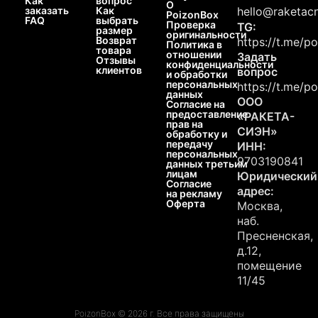
Как
вопрос
О
заказать
Как
hello@raketacn
PoizonBox
FAQ
выбрать
Проверка
TG:
размер
оригинальности
Возврат
https://t.me/p
Политика в
товара
отношении
Задать
Отзывы
конфиденциальности
клиентов
вопрос
и обработки
персональных
https://t.me/p
данных
ООО
Согласие на
предоставление
«РАКЕТА-
прав на
СИЭН»
обработку и
передачу
ИНН:
персональных
9703190841
данных третьим
лицам
Юридический
Согласие
адрес:
на рекламу
Оферта
Москва,
наб.
Пресненская,
д.12,
помещение
11/45
PoizonBox © 2026 г. Все права защищены