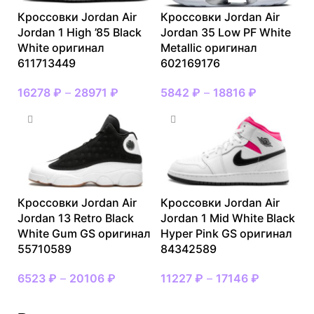
Кроссовки Jordan Air
Кроссовки Jordan Air
Jordan 1 High ’85 Black
Jordan 35 Low PF White
White оригинал
Metallic оригинал
611713449
602169176
16278
₽
–
28971
₽
5842
₽
–
18816
₽
Кроссовки Jordan Air
Кроссовки Jordan Air
Jordan 13 Retro Black
Jordan 1 Mid White Black
White Gum GS оригинал
Hyper Pink GS оригинал
55710589
84342589
6523
₽
–
20106
₽
11227
₽
–
17146
₽