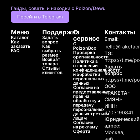
Гайды, советы и находки с Poizon/Dewu
Перейти в Telegram
Меню
Поддержка
О
Контакты
Каталог
Задать
сервисе
Email:
Как
вопрос
О
заказать
Как
hello@raketacn
PoizonBox
FAQ
выбрать
Проверка
TG:
размер
оригинальности
Возврат
https://t.me/p
Политика в
товара
отношении
Задать
Отзывы
конфиденциальности
клиентов
вопрос
и обработки
персональных
https://t.me/p
данных
ООО
Согласие на
предоставление
«РАКЕТА-
прав на
СИЭН»
обработку и
передачу
ИНН:
персональных
9703190841
данных третьим
лицам
Юридический
Согласие
адрес:
на рекламу
Оферта
Москва,
наб.