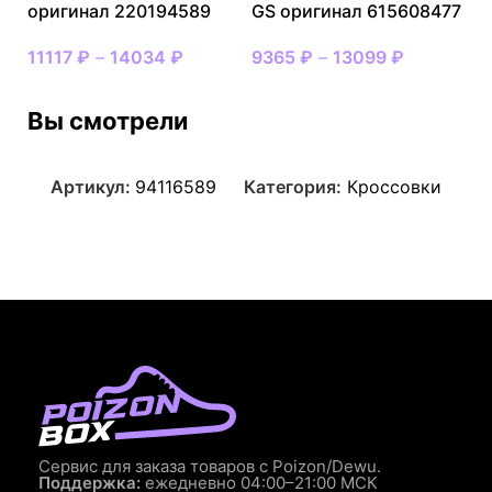
оригинал 220194589
GS оригинал 615608477
11117
₽
–
14034
₽
9365
₽
–
13099
₽
Вы смотрели
Артикул:
94116589
Категория:
Кроссовки
Сервис для заказа товаров с Poizon/Dewu.
Поддержка:
ежедневно 04:00–21:00 МСК