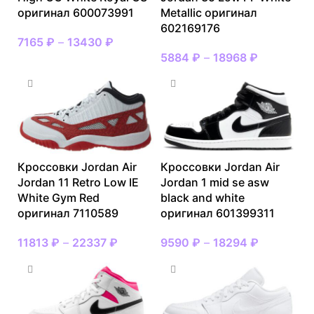
оригинал 600073991
Metallic оригинал
602169176
7165
₽
–
13430
₽
5884
₽
–
18968
₽
Кроссовки Jordan Air
Кроссовки Jordan Air
Jordan 11 Retro Low IE
Jordan 1 mid se asw
White Gym Red
black and white
оригинал 7110589
оригинал 601399311
11813
₽
–
22337
₽
9590
₽
–
18294
₽