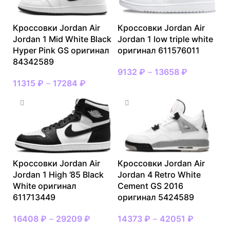
Кроссовки Jordan Air
Кроссовки Jordan Air
Jordan 1 Mid White Black
Jordan 1 low triple white
Hyper Pink GS оригинал
оригинал 611576011
84342589
9132
₽
–
13658
₽
11315
₽
–
17284
₽
Кроссовки Jordan Air
Кроссовки Jordan Air
Jordan 1 High ’85 Black
Jordan 4 Retro White
White оригинал
Cement GS 2016
611713449
оригинал 5424589
16408
₽
–
29209
₽
14373
₽
–
42051
₽