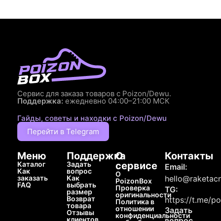
Сервис для заказа товаров с Poizon/Dewu.
Поддержка:
ежедневно 04:00–21:00 МСК
Гайды, советы и находки с Poizon/Dewu
Перейти в Telegram
Меню
Поддержка
О
Контакты
Каталог
Задать
сервисе
Email:
Как
вопрос
О
заказать
Как
hello@raketacn
PoizonBox
FAQ
выбрать
Проверка
TG:
размер
оригинальности
Возврат
https://t.me/p
Политика в
товара
отношении
Задать
Отзывы
конфиденциальности
клиентов
вопрос