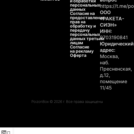
и обработки
персональных
https://t.me/p
данных
ООО
Согласие на
предоставление
«РАКЕТА-
прав на
СИЭН»
обработку и
передачу
ИНН:
персональных
9703190841
данных третьим
лицам
Юридический
Согласие
адрес:
на рекламу
Оферта
Москва,
наб.
Пресненская,
д.12,
помещение
11/45
PoizonBox © 2026 г. Все права защищены