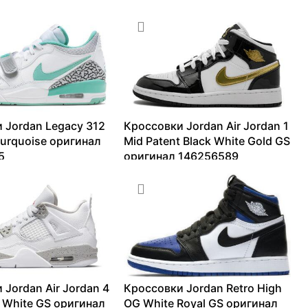
 Jordan Legacy 312
Кроссовки Jordan Air Jordan 1
turquoise оригинал
Mid Patent Black White Gold GS
5
оригинал 146256589
27167
₽
10091
₽
–
27501
₽
 Jordan Air Jordan 4
Кроссовки Jordan Retro High
h White GS оригинал
OG White Royal GS оригинал