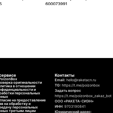
5
600073991
–
41799
₽
7111
₽
–
13325
₽
сервисе
Контакты
PoizonBox
Email:
hello@raketacn.ru
оверка оригинальности
TG:
https://t.me/poizonbox
литика в отношении
нфиденциальности и
Задать вопрос
работки персональных
https://t.me/poizonbox_zakaz_bot
нных
гласие на предоставление
ООО «РАКЕТА-СИЭН»
ав на обработку и
ИНН:
9703190841
редачу персональных
нных третьим лицам
Юридический адрес: