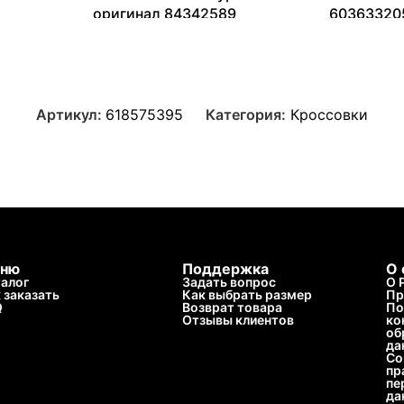
оригинал 84342589
60363320
11227
₽
–
17146
₽
25845
₽
Артикул:
618575395
Категория:
Кроссовки
ню
Поддержка
О 
алог
Задать вопрос
О 
 заказать
Как выбрать размер
Пр
Q
Возврат товара
По
Отзывы клиентов
ко
об
да
Со
пр
пе
да