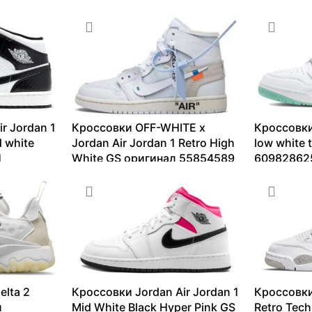
r Jordan 1
Кроссовки OFF-WHITE x
Кроссовки
d white
Jordan Air Jordan 1 Retro High
low white 
1
White GS оригинал 55854589
60982862
13099
₽
–
214566
₽
9329
₽
–
elta 2
Кроссовки Jordan Air Jordan 1
Кроссовки
л
Mid White Black Hyper Pink GS
Retro Tec