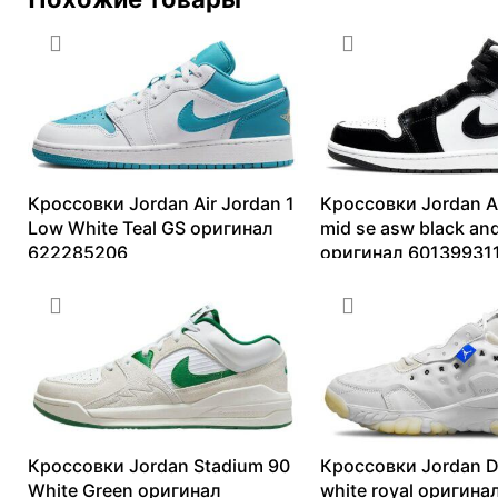
Кроссовки Jordan Air Jordan 1
Кроссовки Jordan Ai
Low White Teal GS оригинал
mid se asw black an
622285206
оригинал 60139931
9410
₽
–
15436
₽
9517
₽
–
18148
₽
Кроссовки Jordan Stadium 90
Кроссовки Jordan D
White Green оригинал
white royal оригина