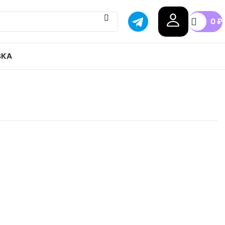
0
₽
ВКА
 MATCH FUTURE + LL MG привозим с гарантией
бой город России, доступные цены.