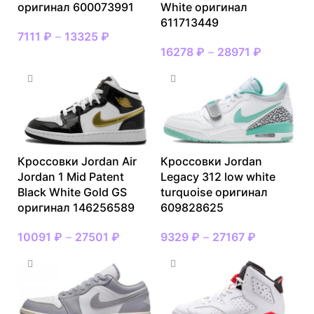
оригинал 600073991
White оригинал
611713449
7111
₽
–
13325
₽
16278
₽
–
28971
₽
Кроссовки Jordan Air
Кроссовки Jordan
Jordan 1 Mid Patent
Legacy 312 low white
Black White Gold GS
turquoise оригинал
оригинал 146256589
609828625
10091
₽
–
27501
₽
9329
₽
–
27167
₽