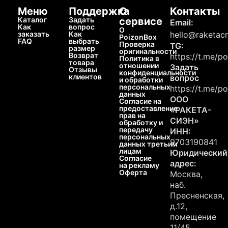
Меню
Поддержка
О
Контакты
Каталог
Задать
сервисе
Email:
Как
вопрос
О
заказать
Как
hello@raketacn
PoizonBox
FAQ
выбрать
Проверка
TG:
размер
оригинальности
Возврат
https://t.me/p
Политика в
товара
отношении
Задать
Отзывы
конфиденциальности
клиентов
вопрос
и обработки
персональных
https://t.me/p
данных
ООО
Согласие на
предоставление
«РАКЕТА-
прав на
СИЭН»
обработку и
передачу
ИНН:
персональных
9703190841
данных третьим
лицам
Юридический
Согласие
адрес:
на рекламу
Оферта
Москва,
наб.
Пресненская,
д.12,
помещение
11/45