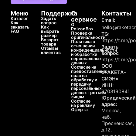
Меню
Поддержка
О
Контакты
Каталог
Задать
сервисе
Email:
Как
вопрос
О
заказать
Как
hello@raketacn
PoizonBox
FAQ
выбрать
Проверка
TG:
размер
оригинальности
Возврат
https://t.me/p
Политика в
товара
отношении
Задать
Отзывы
конфиденциальности
клиентов
вопрос
и обработки
персональных
https://t.me/p
данных
ООО
Согласие на
предоставление
«РАКЕТА-
прав на
СИЭН»
обработку и
передачу
ИНН:
персональных
9703190841
данных третьим
лицам
Юридический
Согласие
адрес:
на рекламу
Оферта
Москва,
наб.
Пресненская,
д.12,
помещение