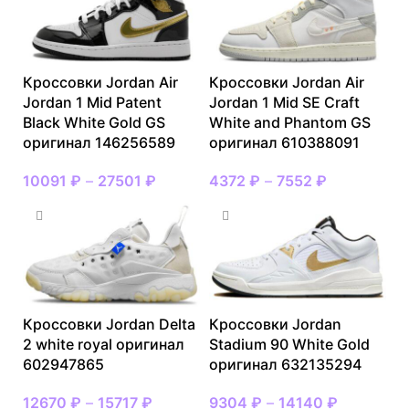
Кроссовки Jordan Air
Кроссовки Jordan Air
Jordan 1 Mid Patent
Jordan 1 Mid SE Craft
Black White Gold GS
White and Phantom GS
оригинал 146256589
оригинал 610388091
10091
₽
–
27501
₽
4372
₽
–
7552
₽
Кроссовки Jordan Delta
Кроссовки Jordan
2 white royal оригинал
Stadium 90 White Gold
602947865
оригинал 632135294
12670
₽
–
15717
₽
9304
₽
–
14140
₽