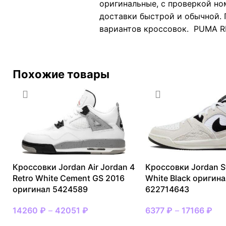
оригинальные, с проверкой но
доставки быстрой и обычной. 
вариантов кроссовок. PUMA RE
Похожие товары
Кроссовки Jordan Air Jordan 4
Кроссовки Jordan S
Retro White Cement GS 2016
White Black оригин
оригинал 5424589
622714643
14260
₽
–
42051
₽
6377
₽
–
17166
₽