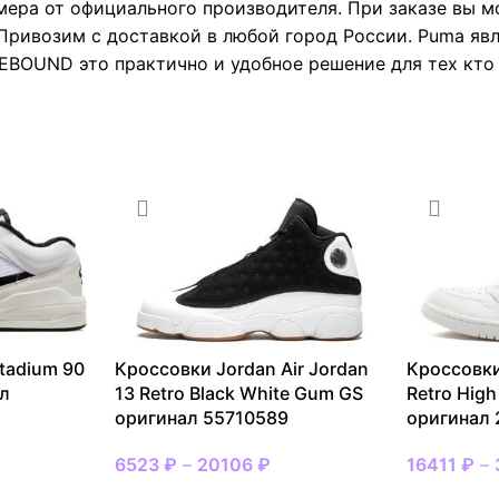
мера от официального производителя. При заказе вы 
Привозим с доставкой в любой город России. Puma яв
BOUND это практично и удобное решение для тех кто 
tadium 90
Кроссовки Jordan Air Jordan
Кроссовки
ал
13 Retro Black White Gum GS
Retro High
оригинал 55710589
оригинал
6523
₽
–
20106
₽
16411
₽
–