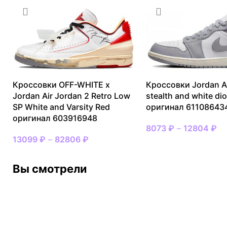
Кроссовки OFF-WHITE x
Кроссовки Jordan Ai
Jordan Air Jordan 2 Retro Low
stealth and white dio
SP White and Varsity Red
оригинал 61108643
оригинал 603916948
8073
₽
–
12804
₽
13099
₽
–
82806
₽
Вы смотрели