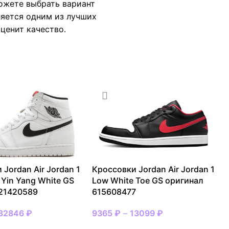
можете выбрать вариант
ляется одним из лучших
ценит качество.
 Jordan Air Jordan 1
Кроссовки Jordan Air Jordan 1
 Yin Yang White GS
Low White Toe GS оригинал
 21420589
615608477
32846
₽
9365
₽
–
13099
₽