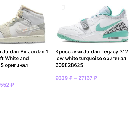
 Jordan Air Jordan 1
Кроссовки Jordan Legacy 312
ft White and
low white turquoise оригинал
S оригинал
609828625
1
9329
₽
–
27167
₽
7552
₽