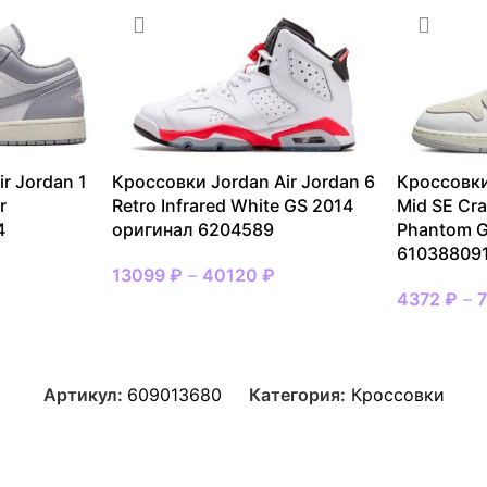
r Jordan 1
Кроссовки Jordan Air Jordan 6
Кроссовки
r
Retro Infrared White GS 2014
Mid SE Cra
4
оригинал 6204589
Phantom G
61038809
13099
₽
–
40120
₽
4372
₽
–
Артикул:
609013680
Категория:
Кроссовки