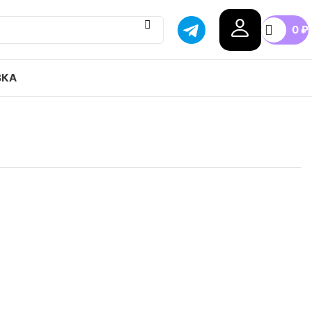
0
₽
ВКА
 REBOUND привозим с гарантией оригинала,
оссии, доступные цены.
7
37.5
38
38.5
39
40
+9