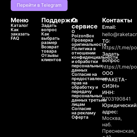
Перейти в Telegram
Меню
Поддержка
О
Контакты
Каталог
Задать
сервисе
Email:
Как
вопрос
О
заказать
Как
hello@raketacn
PoizonBox
FAQ
выбрать
Проверка
TG:
размер
оригинальности
Возврат
https://t.me/p
Политика в
товара
отношении
Задать
Отзывы
конфиденциальности
клиентов
вопрос
и обработки
персональных
https://t.me/p
данных
ООО
Согласие на
предоставление
«РАКЕТА-
прав на
СИЭН»
обработку и
передачу
ИНН:
персональных
9703190841
данных третьим
лицам
Юридический
Согласие
адрес:
на рекламу
Оферта
Москва,
наб.
Пресненская,