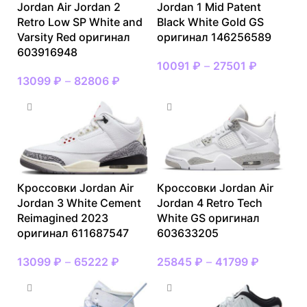
Jordan Air Jordan 2
Jordan 1 Mid Patent
Retro Low SP White and
Black White Gold GS
Varsity Red оригинал
оригинал 146256589
603916948
10091
₽
–
27501
₽
13099
₽
–
82806
₽
Кроссовки Jordan Air
Кроссовки Jordan Air
Jordan 3 White Cement
Jordan 4 Retro Tech
Reimagined 2023
White GS оригинал
оригинал 611687547
603633205
13099
₽
–
65222
₽
25845
₽
–
41799
₽