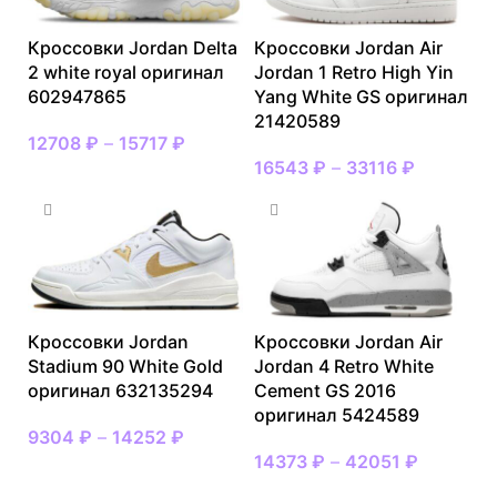
Кроссовки Jordan Delta
Кроссовки Jordan Air
2 white royal оригинал
Jordan 1 Retro High Yin
602947865
Yang White GS оригинал
21420589
12708
₽
–
15717
₽
16543
₽
–
33116
₽
Кроссовки Jordan
Кроссовки Jordan Air
Stadium 90 White Gold
Jordan 4 Retro White
оригинал 632135294
Cement GS 2016
оригинал 5424589
9304
₽
–
14252
₽
14373
₽
–
42051
₽