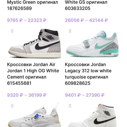
Mystic Green оригинал
White GS оригинал
187626589
603633205
9765
₽
–
22323
₽
26056
₽
–
42144
₽
Кроссовки Jordan Air
Кроссовки Jordan
Jordan 1 High OG White
Legacy 312 low white
Cement оригинал
turquoise оригинал
615455681
609828625
9320
₽
–
36199
₽
9401
₽
–
27390
₽