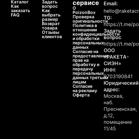
Каталог
Задать
сервисе
Email:
Как
вопрос
О
заказать
Как
hello@raketacn
PoizonBox
FAQ
выбрать
Проверка
TG:
размер
оригинальности
Возврат
https://t.me/p
Политика в
товара
отношении
Задать
Отзывы
конфиденциальности
клиентов
вопрос
и обработки
персональных
https://t.me/p
данных
ООО
Согласие на
предоставление
«РАКЕТА-
прав на
СИЭН»
обработку и
передачу
ИНН:
персональных
9703190841
данных третьим
лицам
Юридический
Согласие
адрес:
на рекламу
Оферта
Москва,
наб.
Пресненская,
д.12,
помещение
11/45