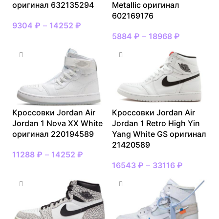
оригинал 632135294
Metallic оригинал
602169176
9304
₽
–
14252
₽
5884
₽
–
18968
₽
Кроссовки Jordan Air
Кроссовки Jordan Air
Jordan 1 Nova XX White
Jordan 1 Retro High Yin
оригинал 220194589
Yang White GS оригинал
21420589
11288
₽
–
14252
₽
16543
₽
–
33116
₽