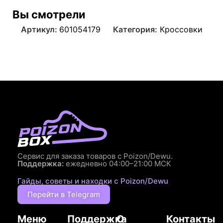
Вы смотрели
Артикул:
601054179
Категория:
Кроссовки
Сервис для заказа товаров с Poizon/Dewu.
Поддержка:
ежедневно 04:00–21:00 МСК
Гайды, советы и находки с Poizon/Dewu
Перейти в Telegram
Меню
Поддержка
О
Контакты