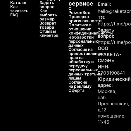
Каталог
Задать
сервисе
Email:
Как
вопрос
О
заказать
Как
hello@raketacn
PoizonBox
FAQ
выбрать
Проверка
TG:
размер
оригинальности
Возврат
https://t.me/p
Политика в
товара
отношении
Задать
Отзывы
конфиденциальности
клиентов
вопрос
и обработки
персональных
https://t.me/p
данных
ООО
Согласие на
предоставление
«РАКЕТА-
прав на
СИЭН»
обработку и
передачу
ИНН:
персональных
9703190841
данных третьим
лицам
Юридический
Согласие
адрес:
на рекламу
Оферта
Москва,
наб.
Пресненская,
д.12,
помещение
11/45