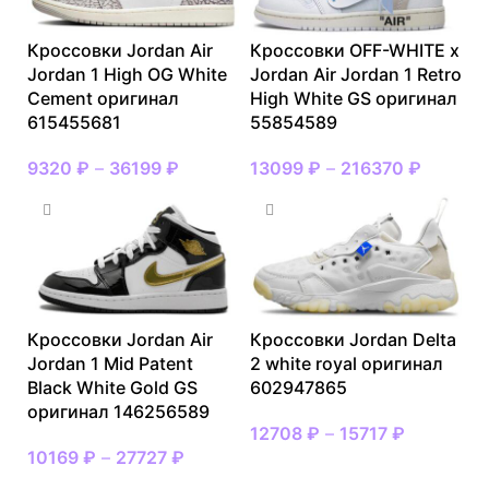
Кроссовки Jordan Air
Кроссовки OFF-WHITE x
Jordan 1 High OG White
Jordan Air Jordan 1 Retro
Cement оригинал
High White GS оригинал
615455681
55854589
9320
₽
–
36199
₽
13099
₽
–
216370
₽
Кроссовки Jordan Air
Кроссовки Jordan Delta
Jordan 1 Mid Patent
2 white royal оригинал
Black White Gold GS
602947865
оригинал 146256589
12708
₽
–
15717
₽
10169
₽
–
27727
₽