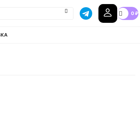
0
₽
ВКА
Era Leopard привозим с гарантией оригинала,
оссии, доступные цены.
6
36.5
38
40