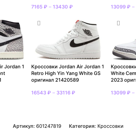
7165
₽
–
13430
₽
13099
₽
r Jordan 1
Кроссовки Jordan Air Jordan 1
Кроссовки
nt
Retro High Yin Yang White GS
White Cem
1
оригинал 21420589
2023 ориг
16543
₽
–
33116
₽
13099
₽
Артикул:
601247819
Категория:
Кроссовки