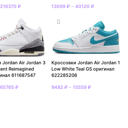
–
216370
₽
13099
₽
–
40120
₽
 Jordan Air Jordan 3
Кроссовки Jordan Air Jordan 1
ent Reimagined
Low White Teal GS оригинал
инал 611687547
622285206
–
65765
₽
9482
₽
–
15559
₽