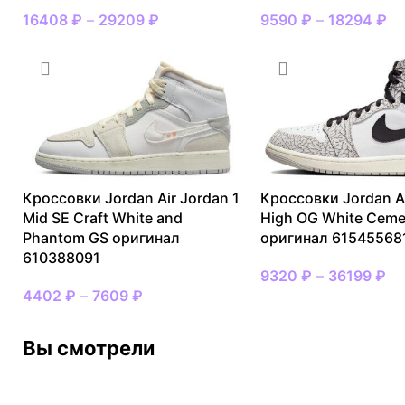
16408
₽
–
29209
₽
9590
₽
–
18294
₽
Кроссовки Jordan Air Jordan 1
Кроссовки Jordan Ai
Mid SE Craft White and
High OG White Ceme
Phantom GS оригинал
оригинал 61545568
610388091
9320
₽
–
36199
₽
4402
₽
–
7609
₽
Вы смотрели