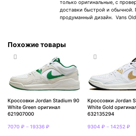
только оригинальные, с прове
доставки быстрой и обычной. 
продуманный дизайн. Vans Old
Похожие товары
Кроссовки Jordan Stadium 90
Кроссовки Jordan S
White Green оригинал
White Gold оригина
621907000
632135294
7070
₽
–
19336
₽
9304
₽
–
14252
₽