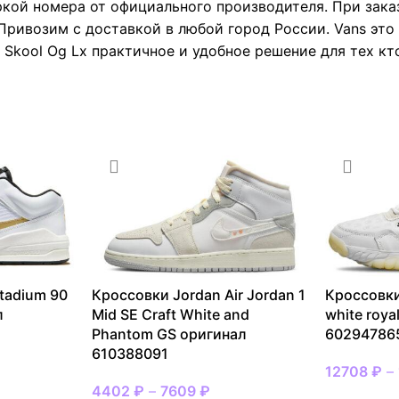
ркой номера от официального производителя. При зака
Привозим с доставкой в любой город России. Vans это
 Skool Og Lx практичное и удобное решение для тех кт
tadium 90
Кроссовки Jordan Air Jordan 1
Кроссовки
л
Mid SE Craft White and
white roya
Phantom GS оригинал
60294786
610388091
12708
₽
–
4402
₽
–
7609
₽