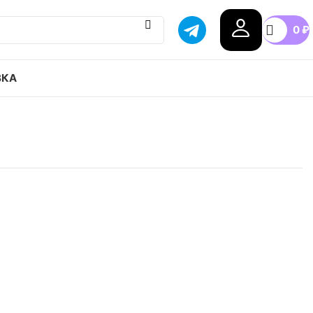
0
₽
ВКА
Old Skool Og Lx привозим с гарантией оригинала,
оссии, доступные цены.