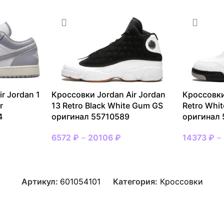
r Jordan 1
Кроссовки Jordan Air Jordan
Кроссовки
r
13 Retro Black White Gum GS
Retro Whi
4
оригинал 55710589
оригинал
6572
₽
–
20106
₽
14373
₽
–
Артикул:
601054101
Категория:
Кроссовки