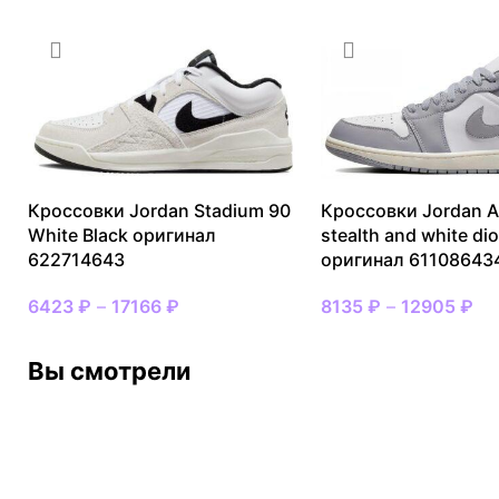
Кроссовки Jordan Stadium 90
Кроссовки Jordan Ai
White Black оригинал
stealth and white dio
622714643
оригинал 61108643
6423
₽
–
17166
₽
8135
₽
–
12905
₽
Вы смотрели