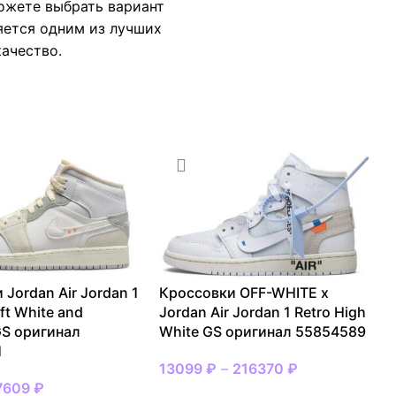
можете выбрать вариант
яется одним из лучших
качество.
 Jordan Air Jordan 1
Кроссовки OFF-WHITE x
ft White and
Jordan Air Jordan 1 Retro High
S оригинал
White GS оригинал 55854589
1
13099
₽
–
216370
₽
7609
₽