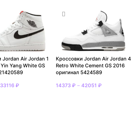
 Jordan Air Jordan 1
Кроссовки Jordan Air Jordan 4
 Yin Yang White GS
Retro White Cement GS 2016
 21420589
оригинал 5424589
–
33116
₽
14373
₽
–
42051
₽