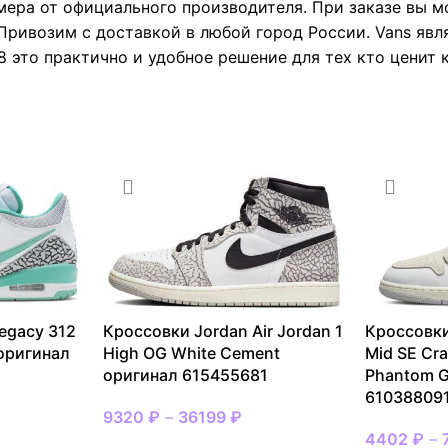
мера от официального производителя. При заказе вы 
Привозим с доставкой в любой город России. Vans явл
 это практично и удобное решение для тех кто ценит 
egacy 312
Кроссовки Jordan Air Jordan 1
Кроссовки
 оригинал
High OG White Cement
Mid SE Cra
оригинал 615455681
Phantom G
61038809
9320
₽
–
36199
₽
4402
₽
–