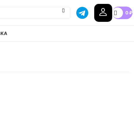
0
₽
ВКА
SK8 привозим с гарантией оригинала, доставка в
упные цены.
6
36.5
37
38
38.5
39
+7