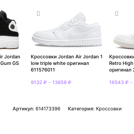
ir Jordan
Кроссовки Jordan Air Jordan 1
Кроссовки
e Gum GS
low triple white оригинал
Retro High
611576011
оригинал
9132
₽
–
13658
₽
16543
₽
Артикул:
614173396
Категория:
Кроссовки