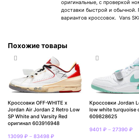
оригинальные, с проверкой но
доставки быстрой и обычной. 
вариантов кроссовок. Vans SK8
Похожие товары
Кроссовки OFF-WHITE x
Кроссовки Jordan L
Jordan Air Jordan 2 Retro Low
low white turquoise
SP White and Varsity Red
609828625
оригинал 603916948
9401
₽
–
27390
₽
13099
₽
–
83498
₽