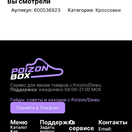
Вы смотрели
Артикул:
600536923
Категория:
Кроссовки
Сервис для заказа товаров с Poizon/Dewu.
Поддержка:
ежедневно 04:00–21:00 МСК
Гайды, советы и находки с Poizon/Dewu
Перейти в Telegram
Меню
Поддержка
О
Контакты
Каталог
Задать
сервисе
Email:
Как
вопрос