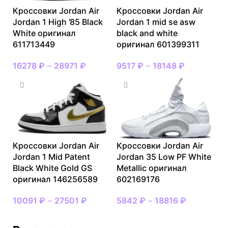
Кроссовки Jordan Air
Кроссовки Jordan Air
Jordan 1 High ’85 Black
Jordan 1 mid se asw
White оригинал
black and white
611713449
оригинал 601399311
16278
₽
–
28971
₽
9517
₽
–
18148
₽
Кроссовки Jordan Air
Кроссовки Jordan Air
Jordan 1 Mid Patent
Jordan 35 Low PF White
Black White Gold GS
Metallic оригинал
оригинал 146256589
602169176
10091
₽
–
27501
₽
5842
₽
–
18816
₽