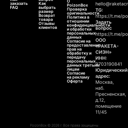
О
заказать
Как
hello@raketacn
PoizonBox
FAQ
выбрать
Проверка
TG:
размер
оригинальности
Возврат
https://t.me/p
Политика в
товара
отношении
Задать
Отзывы
конфиденциальности
клиентов
вопрос
и обработки
персональных
https://t.me/p
данных
ООО
Согласие на
предоставление
«РАКЕТА-
прав на
СИЭН»
обработку и
передачу
ИНН:
персональных
9703190841
данных третьим
лицам
Юридический
Согласие
адрес:
на рекламу
Оферта
Москва,
наб.
Пресненская,
д.12,
помещение
11/45
PoizonBox © 2026 г. Все права защищены