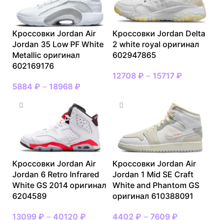
Кроссовки Jordan Air
Кроссовки Jordan Delta
Jordan 35 Low PF White
2 white royal оригинал
Metallic оригинал
602947865
602169176
12708
₽
–
15717
₽
5884
₽
–
18968
₽
Кроссовки Jordan Air
Кроссовки Jordan Air
Jordan 6 Retro Infrared
Jordan 1 Mid SE Craft
White GS 2014 оригинал
White and Phantom GS
6204589
оригинал 610388091
13099
₽
–
40120
₽
4402
₽
–
7609
₽