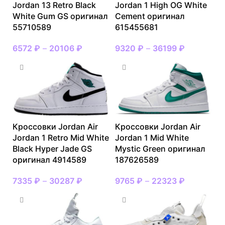
Jordan 13 Retro Black
Jordan 1 High OG White
White Gum GS оригинал
Cement оригинал
55710589
615455681
6572
₽
–
20106
₽
9320
₽
–
36199
₽
Кроссовки Jordan Air
Кроссовки Jordan Air
Jordan 1 Retro Mid White
Jordan 1 Mid White
Black Hyper Jade GS
Mystic Green оригинал
оригинал 4914589
187626589
7335
₽
–
30287
₽
9765
₽
–
22323
₽