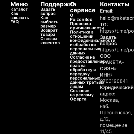
Меню
Поддержка
О
Контакты
Каталог
Задать
сервисе
Email:
Как
вопрос
О
заказать
Как
hello@raketacn
PoizonBox
FAQ
выбрать
Проверка
TG:
размер
оригинальности
Возврат
https://t.me/p
Политика в
товара
отношении
Задать
Отзывы
конфиденциальности
клиентов
вопрос
и обработки
персональных
https://t.me/p
данных
ООО
Согласие на
предоставление
«РАКЕТА-
прав на
СИЭН»
обработку и
передачу
ИНН:
персональных
9703190841
данных третьим
лицам
Юридический
Согласие
адрес:
на рекламу
Оферта
Москва,
наб.
Пресненская,
д.12,
помещение
11/45