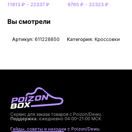
11813
₽
–
22337
₽
9765
₽
–
22323
₽
Вы смотрели
Артикул:
611228850
Категория:
Кроссовки
Сервис для заказа товаров с Poizon/Dewu.
Поддержка:
ежедневно 04:00–21:00 МСК
Гайды, советы и находки с Poizon/Dewu