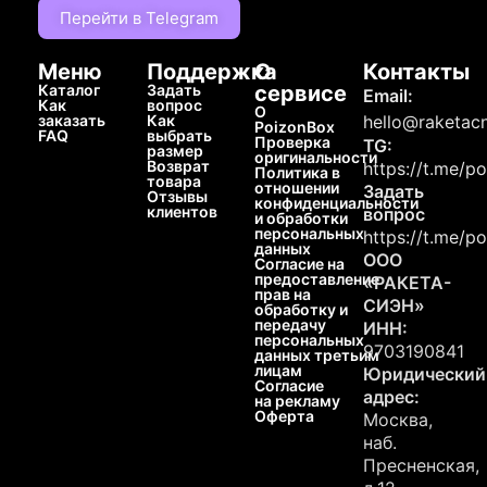
Перейти в Telegram
Меню
Поддержка
О
Контакты
Каталог
Задать
сервисе
Email:
Как
вопрос
О
заказать
Как
hello@raketacn
PoizonBox
FAQ
выбрать
Проверка
TG:
размер
оригинальности
Возврат
https://t.me/p
Политика в
товара
отношении
Задать
Отзывы
конфиденциальности
клиентов
вопрос
и обработки
персональных
https://t.me/p
данных
ООО
Согласие на
предоставление
«РАКЕТА-
прав на
СИЭН»
обработку и
передачу
ИНН:
персональных
9703190841
данных третьим
лицам
Юридический
Согласие
адрес:
на рекламу
Оферта
Москва,
наб.
Пресненская,