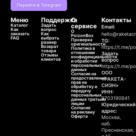
Перейти в Telegram
Меню
Поддержка
О
Контакты
Каталог
Задать
сервисе
Email:
Как
вопрос
О
заказать
Как
hello@raketacn
PoizonBox
FAQ
выбрать
Проверка
TG:
размер
оригинальности
Возврат
https://t.me/p
Политика в
товара
отношении
Задать
Отзывы
конфиденциальности
клиентов
вопрос
и обработки
персональных
https://t.me/p
данных
ООО
Согласие на
предоставление
«РАКЕТА-
прав на
СИЭН»
обработку и
передачу
ИНН:
персональных
9703190841
данных третьим
лицам
Юридический
Согласие
адрес:
на рекламу
Оферта
Москва,
наб.
Пресненская,