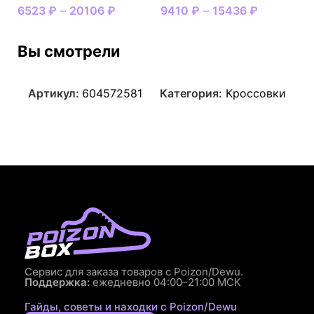
6523
₽
–
20106
₽
9410
₽
–
15436
₽
Вы смотрели
Артикул:
604572581
Категория:
Кроссовки
Сервис для заказа товаров с Poizon/Dewu.
Поддержка:
ежедневно 04:00–21:00 МСК
Гайды, советы и находки с Poizon/Dewu