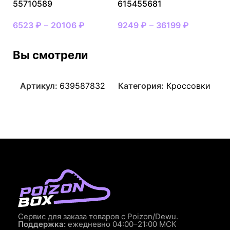
55710589
615455681
6523
₽
–
20106
₽
9249
₽
–
36199
₽
Вы смотрели
Артикул:
639587832
Категория:
Кроссовки
Сервис для заказа товаров с Poizon/Dewu.
Поддержка:
ежедневно 04:00–21:00 МСК