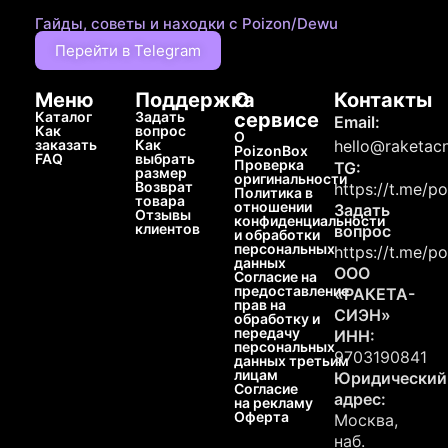
Гайды, советы и находки с Poizon/Dewu
Перейти в Telegram
Меню
Поддержка
О
Контакты
Каталог
Задать
сервисе
Email:
Как
вопрос
О
заказать
Как
hello@raketacn
PoizonBox
FAQ
выбрать
Проверка
TG:
размер
оригинальности
Возврат
https://t.me/p
Политика в
товара
отношении
Задать
Отзывы
конфиденциальности
клиентов
вопрос
и обработки
персональных
https://t.me/p
данных
ООО
Согласие на
предоставление
«РАКЕТА-
прав на
СИЭН»
обработку и
передачу
ИНН:
персональных
9703190841
данных третьим
лицам
Юридический
Согласие
адрес:
на рекламу
Оферта
Москва,
наб.