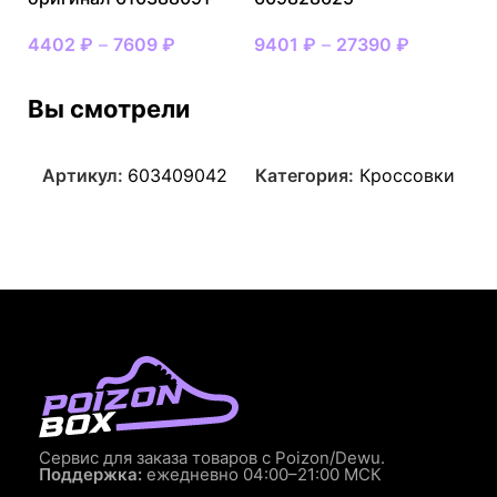
4402
₽
–
7609
₽
9401
₽
–
27390
₽
Вы смотрели
Артикул:
603409042
Категория:
Кроссовки
Сервис для заказа товаров с Poizon/Dewu.
Поддержка:
ежедневно 04:00–21:00 МСК