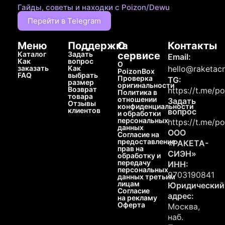
Гайды, советы и находки с Poizon/Dewu
Перейти в Telegram
Меню
Поддержка
О
Контакты
Каталог
Задать
сервисе
Email:
Как
вопрос
О
заказать
Как
hello@raketacn
PoizonBox
FAQ
выбрать
Проверка
TG:
размер
оригинальности
Возврат
https://t.me/p
Политика в
товара
отношении
Задать
Отзывы
конфиденциальности
клиентов
вопрос
и обработки
персональных
https://t.me/p
данных
ООО
Согласие на
предоставление
«РАКЕТА-
прав на
СИЭН»
обработку и
передачу
ИНН:
персональных
9703190841
данных третьим
лицам
Юридический
Согласие
адрес:
на рекламу
Оферта
Москва,
наб.