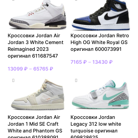
Кроссовки Jordan Air
Кроссовки Jordan Retro
Jordan 3 White Cement
High OG White Royal GS
Reimagined 2023
оригинал 600073991
оригинал 611687547
7165
₽
–
13430
₽
13099
₽
–
65765
₽
Кроссовки Jordan Air
Кроссовки Jordan
Jordan 1 Mid SE Craft
Legacy 312 low white
White and Phantom GS
turquoise оригинал
оригинал 610388091
609828625