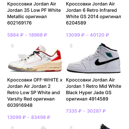
Кроссовки Jordan Air
Кроссовки Jordan Air
Jordan 35 Low PF White
Jordan 6 Retro Infrared
Metallic оригинал
White GS 2014 оригинал
602169176
6204589
5884
₽
–
18968
₽
13099
₽
–
40120
₽
Кроссовки OFF-WHITE x
Кроссовки Jordan Air
Jordan Air Jordan 2
Jordan 1 Retro Mid White
Retro Low SP White and
Black Hyper Jade GS
Varsity Red оригинал
оригинал 4914589
603916948
7335
₽
–
30287
₽
13099
₽
–
83498
₽