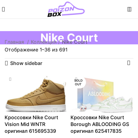
Nike Court
Главная
Коллекция
Nike Court
Отображение 1–36 из 691
Show sidebar
SOLD
OUT
Кроссовки Nike Court
Кроссовки Nike Court
Vision Mid WNTR
Borough ABLOODING GS
оригинал 615695339
оригинал 625417835