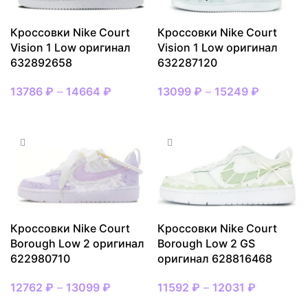
Кроссовки Nike Court
Кроссовки Nike Court
Vision 1 Low оригинал
Vision 1 Low оригинал
632892658
632287120
13786
₽
–
14664
₽
13099
₽
–
15249
₽
ВЫБРАТЬ РАЗМЕР
ВЫБРАТЬ РАЗМЕР
Кроссовки Nike Court
Кроссовки Nike Court
Borough Low 2 оригинал
Borough Low 2 GS
622980710
оригинал 628816468
12762
₽
–
13099
₽
11592
₽
–
12031
₽
ВЫБРАТЬ РАЗМЕР
ВЫБРАТЬ РАЗМЕР