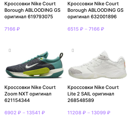
Кроссовки Nike Court
Кроссовки Nike Court
Borough ABLOODING GS
Borough ABLOODING GS
оригинал 619793075
оригинал 632001896
7166
₽
6515
₽
–
7166
₽
ВЫБРАТЬ РАЗМЕР
ВЫБРАТЬ РАЗМЕР
Кроссовки Nike Court
Кроссовки Nike Court
Zoom NXT оригинал
Lite 2 SAIL оригинал
621154344
268548589
6902
₽
–
13541
₽
11208
₽
–
13099
₽
ВЫБРАТЬ РАЗМЕР
ВЫБРАТЬ РАЗМЕР