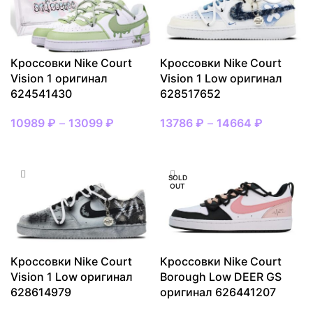
Кроссовки Nike Court
Кроссовки Nike Court
Vision 1 оригинал
Vision 1 Low оригинал
624541430
628517652
10989
₽
–
13099
₽
13786
₽
–
14664
₽
ВЫБРАТЬ РАЗМЕР
ВЫБРАТЬ РАЗМЕР
SOLD
OUT
Кроссовки Nike Court
Кроссовки Nike Court
Vision 1 Low оригинал
Borough Low DEER GS
628614979
оригинал 626441207