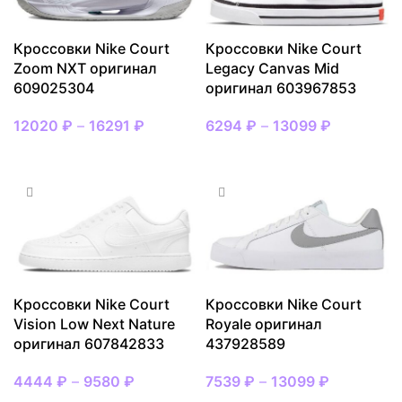
Кроссовки Nike Court
Кроссовки Nike Court
Zoom NXT оригинал
Legacy Canvas Mid
609025304
оригинал 603967853
12020
₽
–
16291
₽
6294
₽
–
13099
₽
ВЫБРАТЬ РАЗМЕР
ВЫБРАТЬ РАЗМЕР
Кроссовки Nike Court
Кроссовки Nike Court
Vision Low Next Nature
Royale оригинал
оригинал 607842833
437928589
4444
₽
–
9580
₽
7539
₽
–
13099
₽