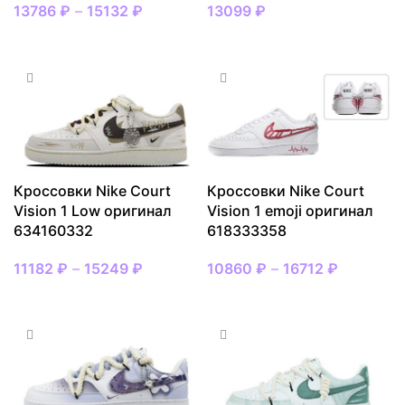
13786
₽
–
15132
₽
13099
₽
ВЫБРАТЬ РАЗМЕР
ВЫБРАТЬ РАЗМЕР
Кроссовки Nike Court
Кроссовки Nike Court
Vision 1 Low оригинал
Vision 1 emoji оригинал
634160332
618333358
11182
₽
–
15249
₽
10860
₽
–
16712
₽
ВЫБРАТЬ РАЗМЕР
ВЫБРАТЬ РАЗМЕР