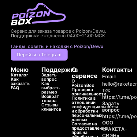
Сервис для заказа товаров с Poizon/Dewu.
Поддержка:
ежедневно 04:00–21:00 МСК
Гайды, советы и находки с Poizon/Dewu
Перейти в Telegram
Меню
Поддержка
О
Контакты
Каталог
Задать
сервисе
Email:
Как
вопрос
О
заказать
Как
hello@raketacn
PoizonBox
FAQ
выбрать
Проверка
TG:
размер
оригинальности
Возврат
https://t.me/p
Политика в
товара
отношении
Задать
Отзывы
конфиденциальности
клиентов
вопрос
и обработки
персональных
https://t.me/p
данных
ООО
Согласие на
предоставление
«РАКЕТА-
прав на
СИЭН»
обработку и