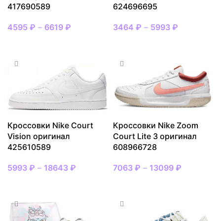
417690589
624696695
4595
₽
–
6619
₽
3464
₽
–
5993
₽
ВЫБРАТЬ РАЗМЕР
ВЫБРАТЬ РАЗМЕР
Кроссовки Nike Court
Кроссовки Nike Zoom
Vision оригинал
Court Lite 3 оригинал
425610589
608966728
5993
₽
–
18643
₽
7063
₽
–
13099
₽
ВЫБРАТЬ РАЗМЕР
ВЫБРАТЬ РАЗМЕР